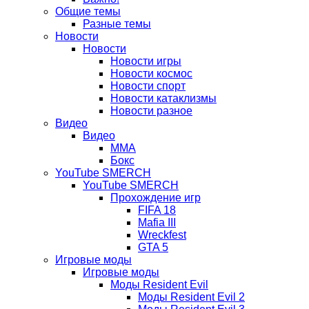
вкладке)
новой
Общие темы
Разные темы
вкладке)
Новости
Новости
Новости игры
Новости космос
Новости спорт
Новости катаклизмы
Новости разное
Видео
Видео
ММА
Бокс
YouTube SMERCH
YouTube SMERCH
Прохождение игр
FIFA 18
Mafia III
Wreckfest
GTA 5
Игровые моды
Игровые моды
Моды Resident Evil
Моды Resident Evil 2