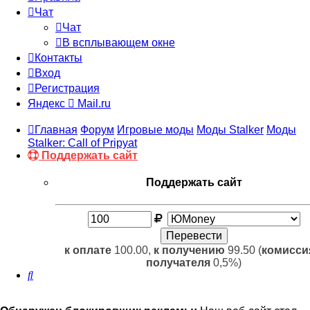
Чат
Чат
В всплывающем окне
Контакты
Вход
Регистрация
Яндекс
Mail.ru
Главная
Форум
Игровые моды
Моды Stalker
Моды
Stalker: Call of Pripyat
Поддержать сайт
Поддержать сайт
к оплате
100.00,
к получению
99.50 (
комисси
получателя
0,5%)
Поиск