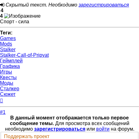
Скрытый текст. Необходимо
зарегистрироваться
4
4
Спорт - сила
Теги:
Games
Mods
Stalker
Stalker-Call-of-Pripyat
Геймплей
Графика
Игры
Квесты
Моды
Сталкер
Сюжет
Вернуться
к
началу
#1
В данный момент отображается только первое
сообщение темы.
Для просмотра всех сообщений
необходимо
зарегистрироваться
или
войти
на форум.
Поддержать проект