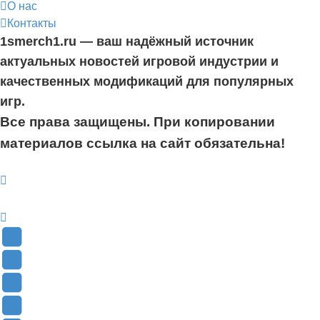
О нас
Контакты
1smerch1.ru — ваш надёжный источник
актуальных новостей игровой индустрии и
качественных модификаций для популярных
игр.
Все права защищены. При копировании
материалов ссылка на сайт обязательна!
YouTube
(Откроется
В
в
Контакте
Facebook
новой
(Откроется
(Откроется
Одноклассники