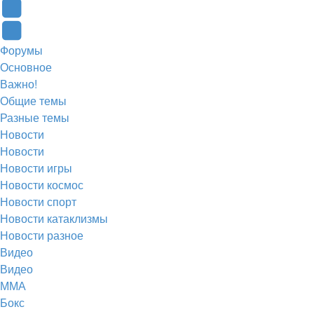
вкладке)
в
в
(Откроется
Twitter
новой
новой
в
(Откроется
Telegram
Форумы
вкладке)
вкладке)
новой
в
(Откроется
Основное
вкладке)
новой
в
Важно!
вкладке)
новой
Общие темы
Разные темы
вкладке)
Новости
Новости
Новости игры
Новости космос
Новости спорт
Новости катаклизмы
Новости разное
Видео
Видео
ММА
Бокс