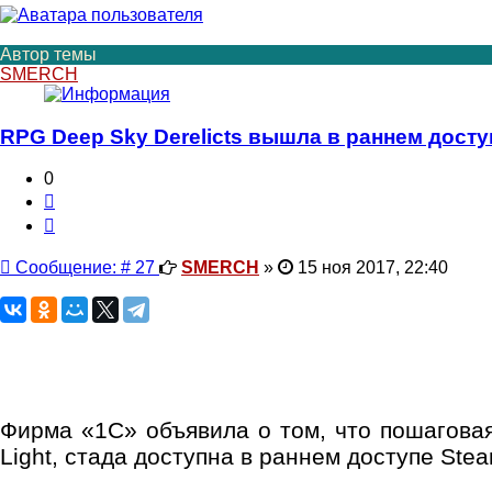
Автор темы
SMERCH
RPG Deep Sky Derelicts вышла в раннем досту
0
Цитата
Сообщение
Сообщение: # 27
SMERCH
»
15 ноя 2017, 22:40
Фирма «1C» объявила о том, что пошаговая 
Light, стада доступна в раннем доступе Ste