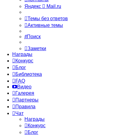
Яндекс
Mail.ru
Темы без ответов
Активные темы
Поиск
Заметки
Награды
Конкурс
Блог
Библиотека
FAQ
Видео
Галерея
Партнеры
Правила
Чат
Награды
Конкурс
Блог