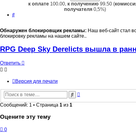
к оплате
100.00,
к получению
99.50 (
комисси
получателя
0,5%)
Поиск
Обнаружен блокировщик рекламы:
Наш веб-сайт стал в
блокировку рекламы на нашем сайте..
RPG Deep Sky Derelicts вышла в ран
Ответить
Версия для печати
Расширенный
Поиск
поиск
Сообщений: 1 • Страница
1
из
1
Оцените эту тему
0