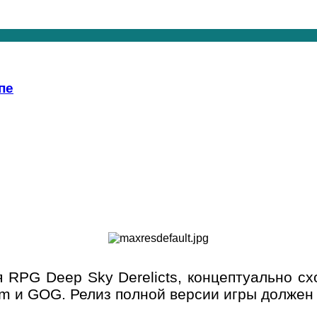
пе
RPG Deep Sky Derelicts, концептуально схо
am и GOG. Релиз полной версии игры должен 