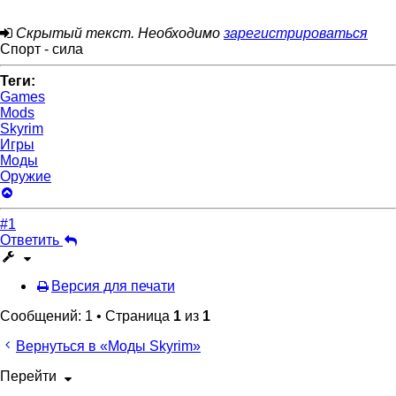
Скрытый текст. Необходимо
зарегистрироваться
Спорт - сила
Теги:
Games
Mods
Skyrim
Игры
Моды
Оружие
Вернуться
к
началу
#1
Ответить
Версия для печати
Сообщений: 1 • Страница
1
из
1
Вернуться в «Моды Skyrim»
Перейти