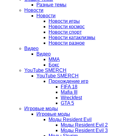
Разные темы
вкладке)
Новости
Новости
Новости игры
Новости космос
Новости спорт
Новости катаклизмы
Новости разное
Видео
Видео
ММА
Бокс
YouTube SMERCH
YouTube SMERCH
Прохождение игр
FIFA 18
Mafia III
Wreckfest
GTA 5
Игровые моды
Игровые моды
Моды Resident Evil
Моды Resident Evil 2
Моды Resident Evil 3
Моды Skyrim