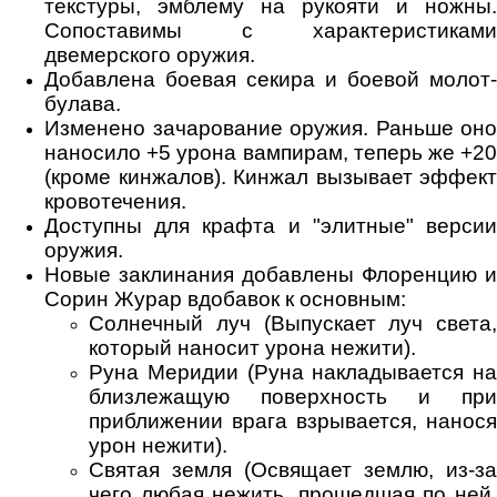
текстуры, эмблему на рукояти и ножны.
Сопоставимы с характеристиками
двемерского оружия.
Добавлена боевая секира и боевой молот-
булава.
Изменено зачарование оружия. Раньше оно
наносило +5 урона вампирам, теперь же +20
(кроме кинжалов). Кинжал вызывает эффект
кровотечения.
Доступны для крафта и "элитные" версии
оружия.
Новые заклинания добавлены Флоренцию и
Сорин Журар вдобавок к основным:
Солнечный луч (Выпускает луч света,
который наносит урона нежити).
Руна Меридии (Руна накладывается на
близлежащую поверхность и при
приближении врага взрывается, нанося
урон нежити).
Святая земля (Освящает землю, из-за
чего любая нежить, прошедшая по ней,