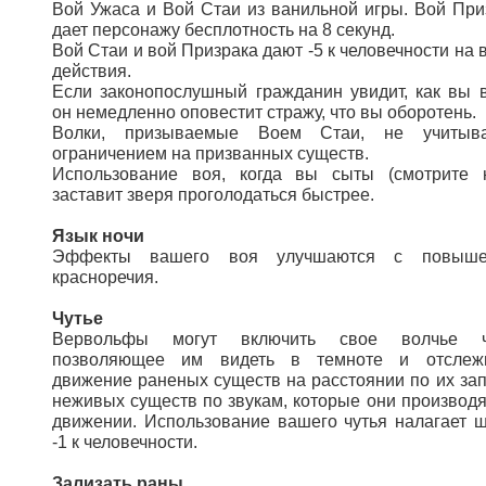
Вой Ужаса и Вой Стаи из ванильной игры. Вой При
дает персонажу бесплотность на 8 секунд.
Вой Стаи и вой Призрака дают -5 к человечности на 
действия.
Если законопослушный гражданин увидит, как вы в
он немедленно оповестит стражу, что вы оборотень.
Волки, призываемые Воем Стаи, не учитыва
ограничением на призванных существ.
Использование воя, когда вы сыты (смотрите 
заставит зверя проголодаться быстрее.
Язык ночи
Эффекты вашего воя улучшаются с повыше
красноречия.
Чутье
Вервольфы могут включить свое волчье чу
позволяющее им видеть в темноте и отслеж
движение раненых существ на расстоянии по их зап
неживых существ по звукам, которые они производя
движении. Использование вашего чутья налагает 
-1 к человечности.
Зализать раны