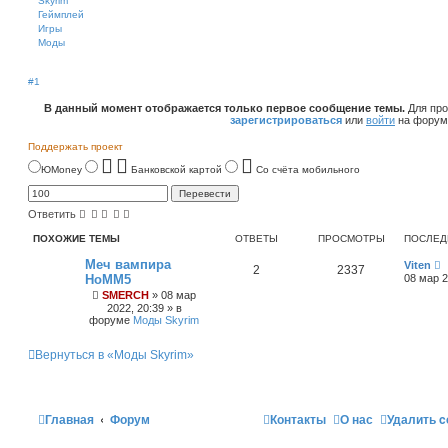
Skyrim
Геймплей
Игры
Моды
#1
В данный момент отображается только первое сообщение темы.
Для про
зарегистрироваться
или
войти
на форум
Поддержать проект
ЮMoney
Банковской картой
Со счёта мобильного
Ответить
ПОХОЖИЕ ТЕМЫ
ОТВЕТЫ
ПРОСМОТРЫ
ПОСЛЕД
Меч вампира
Viten
2
2337
HoMM5
08 мар 2
SMERCH
»
08 мар
2022, 20:39
» в
форуме
Моды Skyrim
Вернуться в «Моды Skyrim»
Главная
Форум
Контакты
О нас
Удалить c