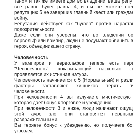
таном и так же имеете дом во владении, ваша репу
все равно будет равна 4, и вы не можете пол
репутацию 5 не завершив главный квест или гражда
войну.
Репутация действует как "буфер" против нараст
подозрительности.
Даже если они уверены, что во владении ор
вервольф или вампир, люди не подумают обвинить в
героя, объединившего страну.
Человечность
У вампиров и вервольфов теперь есть пара
"Человечность", показывающий насколько с
проявляется их истинная натура.
Человечность начинается с 5 (Нормальный) и разл
факторы заставляют хищников терять пу
человечности.
При человечности 4 вы излучаете мистическую 
которая дает бонус к торговле и убеждению.
При человечности 3 и ниже, люди начинают ощущ
этой ауре зло, они становятся нервны
раздражительными.
Вы теряете бонус к убеждению, но получаете бо
угрозам.