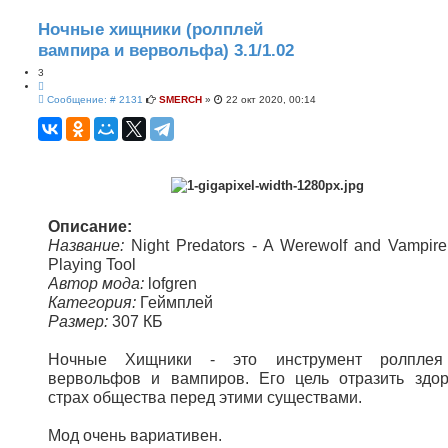
е
н
н
Ночные хищники (ролплей
ы
вампира и вервольфа) 3.1/1.02
й
п
3
о
и
Ц
с
С
и
Сообщение: # 2131
SMERCH
»
22 окт 2020, 00:14
к
о
т
о
а
б
т
щ
а
е
н
и
е
Описание:
Название:
Night Predators - A Werewolf and Vampire
Playing Tool
Автор мода:
lofgren
Категория:
Геймплей
Размер:
307 КБ
Ночные Хищники - это инструмент ролплея
вервольфов и вампиров. Его цель отразить здо
страх общества перед этими существами.
Мод очень вариативен.