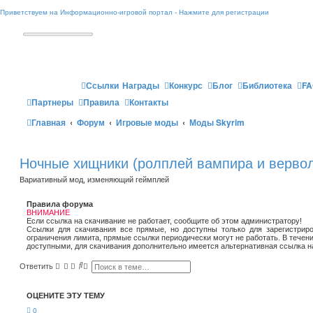
Приветствуем на Информационно-игровой портал - Нажмите для регистрации
Ссылки
Награды
Конкурс
Блог
Библиотека
FA
Партнеры
Правила
Контакты
Главная
Форум
Игровые моды
Моды Skyrim
Ночные хищники (ролплей вампира и вервол
Вариативный мод, изменяющий геймплей
Правила форума
ВНИМАНИЕ
Если ссылка на скачивание не работает, сообщите об этом администратору!
Ссылки для скачивания все прямые, но доступны только для зарегистриро
ограничения лимита, прямые ссылки периодически могут не работать. В течен
доступными, для скачивания дополнительно имеется альтернативная ссылка н
П
Р
Ответить
о
а
и
с
с
ш
ОЦЕНИТЕ ЭТУ ТЕМУ
к
и
р
0