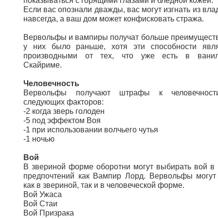
показываться с горящими глазами и бледной кожей.
Если вас опознали дважды, вас могут изгнать из вла
навсегда, а ваш дом может конфисковать стража.
Вервольфы и вампиры получат больше преимуществ
у них было раньше, хотя эти способности явл
производными от тех, что уже есть в вани
Скайриме.
Человечность
Вервольфы получают штрафы к человечност
следующих факторов:
-2 когда зверь голоден
-5 под эффектом Воя
-1 при использовании волчьего чутья
-1 ночью
Вой
В звериной форме оборотни могут выбирать вой в
предпочтений как Вампир Лорд. Вервольфы могут
как в звериной, так и в человеческой форме.
Вой Ужаса
Вой Стаи
Вой Призрака