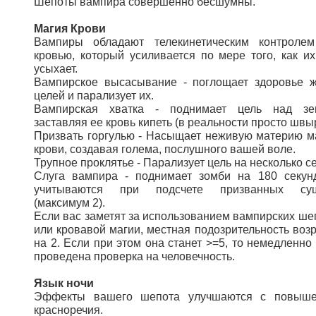
Шепоты вампира совершенно бесшумны.
Магия Крови
Вампиры обладают телекинетическим контроле
кровью, который усиливается по мере того, как их
усыхает.
Вампирское высасывание - поглощает здоровье 
целей и парализует их.
Вампирская хватка - поднимает цель над зе
заставляя ее кровь кипеть (в реальности просто швыр
Призвать горгулью - Насыщает неживую материю м
крови, создавая голема, послушного вашей воле.
Трупное проклятье - Парализует цель на несколько се
Слуга вампира - поднимает зомби на 180 секун
учитываются при подсчете призванных сущ
(максимум 2).
Если вас заметят за использованием вампирских ше
или кровавой магии, местная подозрительность возр
на 2. Если при этом она станет >=5, то немедленно 
проведена проверка на человечность.
Язык ночи
Эффекты вашего шепота улучшаются с повыш
красноречия.