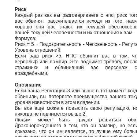
Риск
Каждый раз как вы разговариваете с нпс, риск того
вас обвинят, рассчитывается исходя из того, наск
хорошо они вас знают, их текущей обеспокоенн
вашей текущей человечности и их отношения к вам.
Формула:
Риск = 5 + Подозрительность - Человечность - Репут
Уровень отношений.
Если ваш риск >5, НПС обвинит вас в том, ч
вервольф или вампир. Это поднимет тревогу, после
стражники и обвинивший вас персонаж ст
враждебными.
Опознание
Если ваша Репутация 3 или выше в тот момент когд
обвинили, вы потеряете преимущества вашего тек
уровня известности в этом владении.
Вы все еще можете повысить свою репутацию, н
никогда не поднимется выше 2.
Людям может быть трудно решиться обви
Драконорожденного в том, что он вампир, но есл
доказано, что он им является, то лучше ему боль