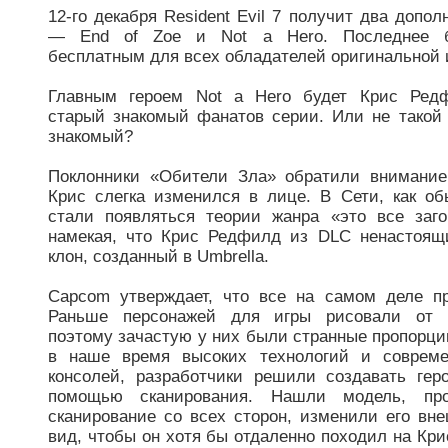
12-го декабря Resident Evil 7 получит два допол
— End of Zoe и Not a Hero. Последнее б
бесплатным для всех обладателей оригинальной 
Главным героем Not a Hero будет Крис Ред
старый знакомый фанатов серии. Или не такой
знакомый?
Поклонники «Обители Зла» обратили внимание
Крис слегка изменился в лице. В Сети, как об
стали появляться теории жанра «это все заго
намекая, что Крис Редфилд из DLC ненастоящ
клон, созданный в Umbrella.
Capcom утверждает, что все на самом деле п
Раньше персонажей для игры рисовали от р
поэтому зачастую у них были странные пропорци
в наше время высоких технологий и соврем
консолей, разработчики решили создавать гер
помощью сканирования. Нашли модель, про
сканирование со всех сторон, изменили его вн
вид, чтобы он хотя бы отдаленно походил на Кри