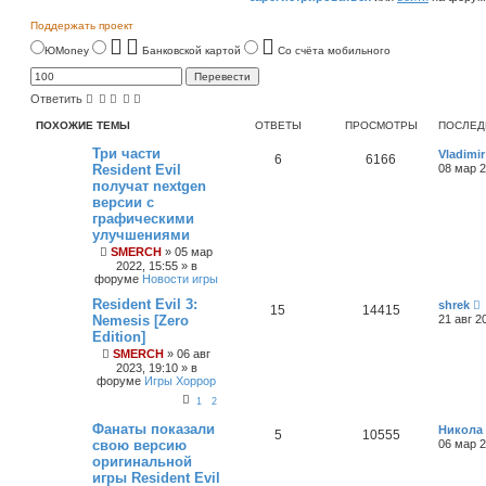
Поддержать проект
ЮMoney
Банковской картой
Со счёта мобильного
Ответить
ПОХОЖИЕ ТЕМЫ
ОТВЕТЫ
ПРОСМОТРЫ
ПОСЛЕД
Три части
Vladimir
6
6166
Resident Evil
08 мар 2
получат nextgen
версии с
графическими
улучшениями
SMERCH
»
05 мар
2022, 15:55
» в
форуме
Новости игры
Resident Evil 3:
shrek
15
14415
Nemesis [Zero
21 авг 2
Edition]
SMERCH
»
06 авг
2023, 19:10
» в
форуме
Игры Хоррор
1
2
Фанаты показали
Никола
5
10555
свою версию
06 мар 2
оригинальной
игры Resident Evil