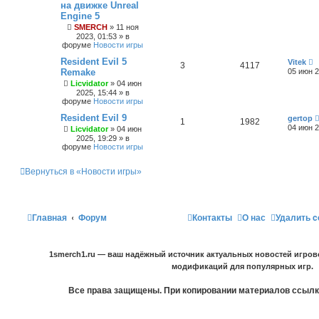
на движке Unreal
Engine 5
SMERCH
»
11 ноя
2023, 01:53
» в
форуме
Новости игры
Resident Evil 5
Vitek
3
4117
Remake
05 июн 2
Licvidator
»
04 июн
2025, 15:44
» в
форуме
Новости игры
Resident Evil 9
gertop
1
1982
04 июн 2
Licvidator
»
04 июн
2025, 19:29
» в
форуме
Новости игры
Вернуться в «Новости игры»
Главная
Форум
Контакты
О нас
Удалить c
1smerch1.ru — ваш надёжный источник актуальных новостей игров
модификаций для популярных игр.
Все права защищены. При копировании материалов ссылка