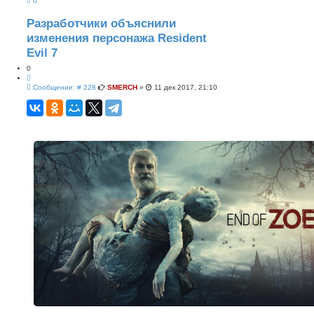
0
е
н
н
Разработчики объяснили
ы
изменения персонажа Resident
й
п
Evil 7
о
и
0
с
Ц
к
С
и
Сообщение: # 228
SMERCH
»
11 дек 2017, 21:10
о
т
о
а
б
т
щ
а
е
н
и
е