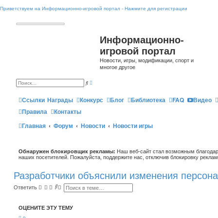
Приветствуем на Информационно-игровой портал - Нажмите для регистрации
Информационно-
игровой портал
Новости, игры, модификации, спорт и
многое другое
Р
П
а
о
с
и
ш
Ссылки
Награды
Конкурс
Блог
Библиотека
FAQ
Видео
с
и
к
р
Правила
Контакты
е
н
Главная
Форум
Новости
Новости игры
н
ы
й
п
о
Обнаружен блокировщик рекламы:
и
Наш веб-сайт стал возможным благодар
с
наших посетителей. Пожалуйста, поддержите нас, отключив блокировку реклам
к
Разработчики объяснили изменения персонаж
П
Р
Ответить
о
а
и
с
с
ш
ОЦЕНИТЕ ЭТУ ТЕМУ
к
и
р