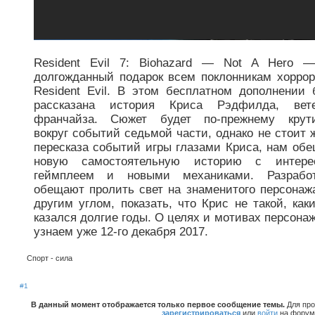
Resident Evil 7: Biohazard — Not A Hero 
долгожданный подарок всем поклонникам хоррор
Resident Evil. В этом бесплатном дополнении 
рассказана история Криса Рэдфилда, вете
франчайза. Сюжет будет по-прежнему крути
вокруг событий седьмой части, однако не стоит 
пересказа событий игры глазами Криса, нам об
новую самостоятельную историю с интере
геймплеем и новыми механиками. Разработ
обещают пролить свет на знаменитого персонаж
другим углом, показать, что Крис не такой, как
казался долгие годы. О целях и мотивах персона
узнаем уже 12-го декабря 2017.
Спорт - сила
#1
В данный момент отображается только первое сообщение темы.
Для про
зарегистрироваться
или
войти
на форум