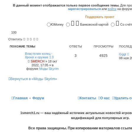
В данный момент отображается только первое сообщение темы.
Для про
зарегистрироваться
или
войти
на форум
Поддержать проект
ЮMoney
Банковской картой
Со счё
Ответить
ПОХОЖИЕ ТЕМЫ
ОТВЕТЫ
ПРОСМОТРЫ
ПОСЛЕД
Властелин колец -
Gggt
3
4925
броня и оружие 1.0
08 ноя 2
SMERCH
»
18 окт
2022, 17:05
» в
форуме
Моды Skyrim
Вернуться в «Моды Skyrim»
Главная
Форум
Контакты
О нас
Удалить c
1smerch1.ru — ваш надёжный источник актуальных новостей игров
модификаций для популярных игр.
Все права защищены. При копировании материалов ссылка