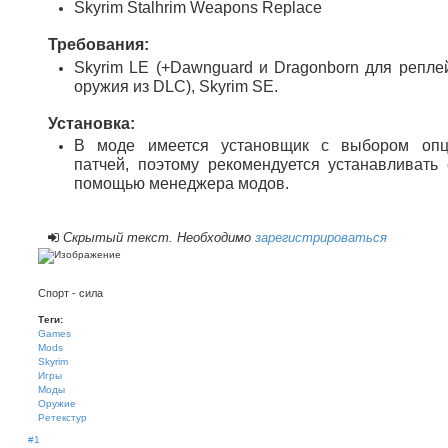
Skyrim Stalhrim Weapons Replace
Требования:
Skyrim LE (+Dawnguard и Dragonborn для репле
оружия из DLC), Skyrim SE.
Установка:
В моде имеется установщик с выбором оп
патчей, поэтому рекомендуется устанавливать 
помощью менеджера модов.
Скрытый текст. Необходимо
зарегистрироваться
Спорт - сила
Теги:
Games
Mods
Skyrim
Игры
Моды
Оружие
Ретекстур
#1