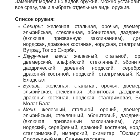
Заменяет модели 85 видов оружия. Можно установит
все сразу, так и выбрать отдельные виды оружия.
Список оружия:
Секиры:
железная, стальная, орочья, двемер
эльфийская, стеклянная, эбонитовая, даэдрич
(включая призванную заклинанием), дре
нордская, драконья костяная, нордская, сталгри
Вутрад, Топор Скорби.
Двуручные мечи:
железный, стальной, оро
двемерский, эльфийский, стеклянный, эбонит
даэдрический, древний нордский, серебр
драконий костяной, нордский, сталгримовый, К
Бладскал.
Булавы:
железная, стальная, орочья, двемер
эльфийская, стеклянная, эбонитовая, даэдриче
драконья костяная, нордская, сталгримовая, Б
Молаг Бала.
Мечи:
железный, стальной, орочий, двемер
эльфийский, стеклянный, эбонитовый, даэдрич
(включая призванный заклинанием), дре
нордский, серебряный, драконий костяной, норд
сталгримовый, имперский, скимитар, "Охладит
Соловьиный меч, Сияние рассвета.