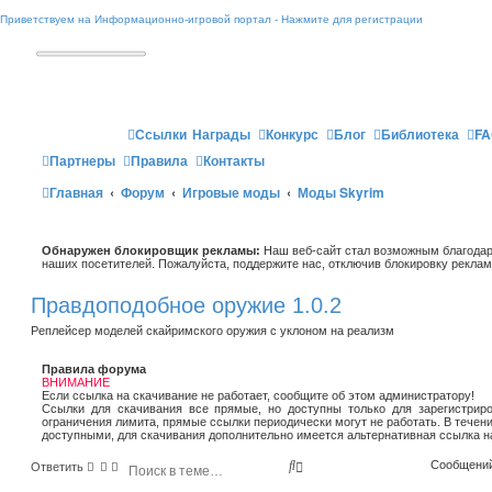
Приветствуем на Информационно-игровой портал - Нажмите для регистрации
Ссылки
Награды
Конкурс
Блог
Библиотека
FA
Партнеры
Правила
Контакты
Главная
Форум
Игровые моды
Моды Skyrim
Обнаружен блокировщик рекламы:
Наш веб-сайт стал возможным благодар
наших посетителей. Пожалуйста, поддержите нас, отключив блокировку реклам
Правдоподобное оружие 1.0.2
Реплейсер моделей скайримского оружия с уклоном на реализм
Правила форума
ВНИМАНИЕ
Если ссылка на скачивание не работает, сообщите об этом администратору!
Ссылки для скачивания все прямые, но доступны только для зарегистриро
ограничения лимита, прямые ссылки периодически могут не работать. В течен
доступными, для скачивания дополнительно имеется альтернативная ссылка н
П
Р
Сообщений
Ответить
о
а