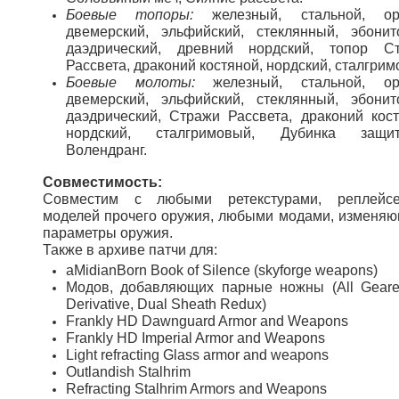
Боевые топоры:
железный, стальной, оро
двемерский, эльфийский, стеклянный, эбонит
даэдрический, древний нордский, топор С
Рассвета, драконий костяной, нордский, сталгрим
Боевые молоты:
железный, стальной, оро
двемерский, эльфийский, стеклянный, эбонит
даэдрический, Стражи Рассвета, драконий кост
нордский, сталгримовый, Дубинка защит
Волендранг.
Совместимость:
Совместим с любыми ретекстурами, реплейс
моделей прочего оружия, любыми модами, изменя
параметры оружия.
Также в архиве патчи для:
aMidianBorn Book of Silence (skyforge weapons)
Модов, добавляющих парные ножны (All Gear
Derivative, Dual Sheath Redux)
Frankly HD Dawnguard Armor and Weapons
Frankly HD Imperial Armor and Weapons
Light refracting Glass armor and weapons
Outlandish Stalhrim
Refracting Stalhrim Armors and Weapons