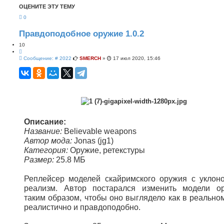
и
с
ОЦЕНИТЕ ЭТУ ТЕМУ
с
ш
к
и
0
р
е
Правдоподобное оружие 1.0.2
н
н
10
ы
Ц
й
С
и
Сообщение: # 2022
SMERCH
»
17 июл 2020, 15:46
п
о
т
о
о
а
б
и
т
щ
с
а
е
к
н
и
е
Описание:
Название:
Believable weapons
Автор мода:
Jonas (jg1)
Категория:
Оружие, ретекстуры
Размер:
25.8 МБ
Реплейсер моделей скайримского оружия с уклон
реализм. Автор постарался изменить модели о
таким образом, чтобы оно выглядело как в реально
реалистично и правдоподобно.