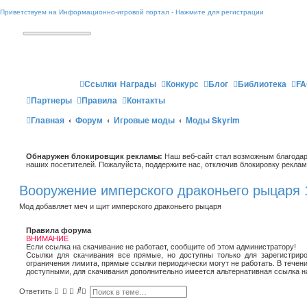
Приветствуем на Информационно-игровой портал - Нажмите для регистрации
Ссылки
Награды
Конкурс
Блог
Библиотека
FA
Партнеры
Правила
Контакты
Главная
Форум
Игровые моды
Моды Skyrim
Обнаружен блокировщик рекламы:
Наш веб-сайт стал возможным благодар
наших посетителей. Пожалуйста, поддержите нас, отключив блокировку реклам
Вооружение имперского драконьего рыцаря 
Мод добавляет меч и щит имперского драконьего рыцаря
Правила форума
ВНИМАНИЕ
Если ссылка на скачивание не работает, сообщите об этом администратору!
Ссылки для скачивания все прямые, но доступны только для зарегистриро
ограничения лимита, прямые ссылки периодически могут не работать. В течен
доступными, для скачивания дополнительно имеется альтернативная ссылка н
П
Р
Ответить
о
а
и
с