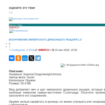
с
ш
к
и
ОЦЕНИТЕ ЭТУ ТЕМУ
р
е
0
н
н
ы
й
п
Автор темы
SMERCH
о
и
с
к
ВООРУЖЕНИЕ ИМПЕРСКОГО ДРАКОНЬЕГО РЫЦАРЯ 1.0
0
Ц
и
С
Сообщение: # 2019
SMERCH
»
15 июл 2020, 15:50
т
о
а
о
т
а
б
щ
е
н
Описание:
и
Название:
Imperial Dragonknight Armory
е
Автор мода:
Suran
Категория:
Оружие
Размер:
29.4 МБ
Мод добавляет меч и щит имперского драконьего рыцаря, которые 
гробнице немногим северо-восточнее Солитьюда. Посетите гробни
заполучите его снаряжение.
Оружие нельзя скрафтить в кузнице, но можно улучшить или зачарова
с эбонитовым.