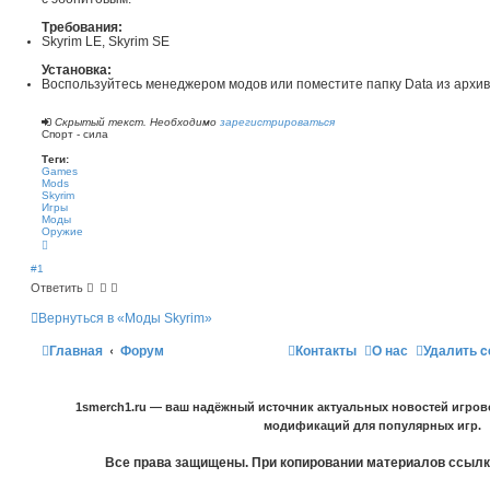
Требования:
Skyrim LE, Skyrim SE
Установка:
Воспользуйтесь менеджером модов или поместите папку Data из архива
Скрытый текст. Необходимо
зарегистрироваться
Спорт - сила
Теги:
Games
Mods
Skyrim
Игры
Моды
Оружие
В
е
р
#1
н
Ответить
у
т
ь
Вернуться в «Моды Skyrim»
с
я
Главная
Форум
Контакты
О нас
Удалить c
к
н
а
ч
а
1smerch1.ru — ваш надёжный источник актуальных новостей игров
л
у
модификаций для популярных игр.
Все права защищены. При копировании материалов ссылка