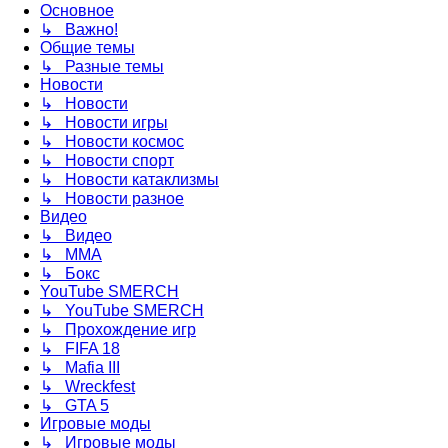
Основное
↳ Важно!
Общие темы
↳ Разные темы
Новости
↳ Новости
↳ Новости игры
↳ Новости космос
↳ Новости спорт
↳ Новости катаклизмы
↳ Новости разное
Видео
↳ Видео
↳ ММА
↳ Бокс
YouTube SMERCH
↳ YouTube SMERCH
↳ Прохождение игр
↳ FIFA 18
↳ Mafia III
↳ Wreckfest
↳ GTA 5
Игровые моды
↳ Игровые моды