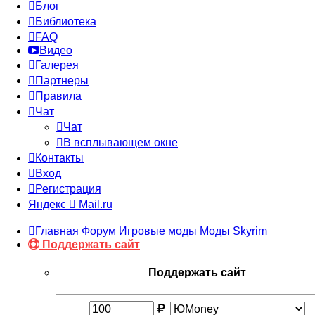
Блог
Библиотека
FAQ
Видео
Галерея
Партнеры
Правила
Чат
Чат
В всплывающем окне
Контакты
Вход
Регистрация
Яндекс
Mail.ru
Главная
Форум
Игровые моды
Моды Skyrim
Поддержать сайт
Поддержать сайт