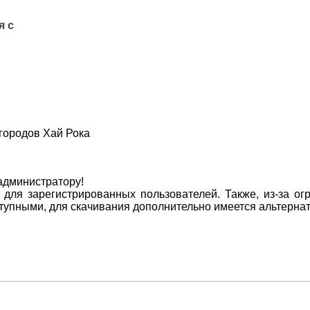
я с
городов Хай Рока
 администратору!
для зарегистрированных пользователей. Также, из-за ог
оступными, для скачивания дополнительно имеется альтерна