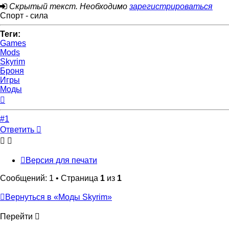
Скрытый текст. Необходимо
зарегистрироваться
Спорт - сила
Теги:
Games
Mods
Skyrim
Броня
Игры
Моды
Вернуться
к
началу
#1
Ответить
Версия для печати
Сообщений: 1 • Страница
1
из
1
Вернуться в «Моды Skyrim»
Перейти