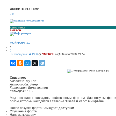
с
ш
к
и
ОЦЕНИТЕ ЭТУ ТЕМУ
р
е
0
н
н
ы
й
п
Автор темы
SMERCH
о
и
с
к
МОЙ ФОРТ 1.0
3
Ц
и
С
Сообщение: # 1996
SMERCH
»
06 июл 2020, 21:57
т
о
а
о
т
а
б
щ
е
н
Описание:
и
Название:
My Fort
е
Автор мода:
Steep
Категория:
Дома, здания
Размер:
427 КБ
Мод позволяет завладеть собственным фортом. Для покупки форт
орком, который находится в таверне "Пчела и жало" в Рифтене.
После покупки форта Вам будет
доступно:
Улучшение форта.
Нанимать охрану.