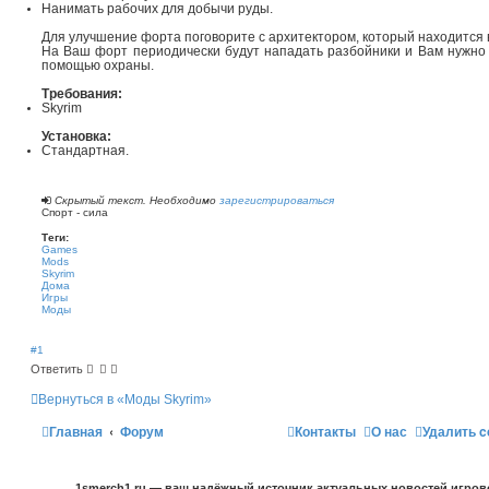
Нанимать рабочих для добычи руды.
Для улучшение форта поговорите с архитектором, который находится 
На Ваш форт периодически будут нападать разбойники и Вам нужно 
помощью охраны.
Требования:
Skyrim
Установка:
Стандартная.
Скрытый текст. Необходимо
зарегистрироваться
Спорт - сила
Теги:
Games
Mods
Skyrim
Дома
Игры
Моды
#1
Ответить
Вернуться в «Моды Skyrim»
Главная
Форум
Контакты
О нас
Удалить c
1smerch1.ru — ваш надёжный источник актуальных новостей игров