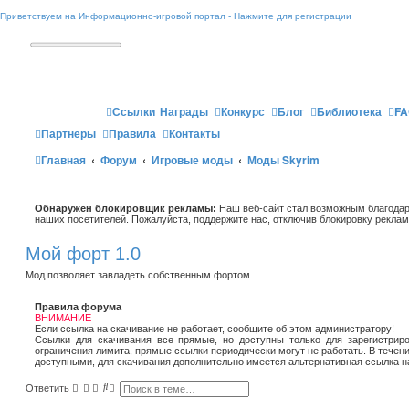
Приветствуем на Информационно-игровой портал - Нажмите для регистрации
Ссылки
Награды
Конкурс
Блог
Библиотека
FA
Партнеры
Правила
Контакты
Главная
Форум
Игровые моды
Моды Skyrim
Обнаружен блокировщик рекламы:
Наш веб-сайт стал возможным благодар
наших посетителей. Пожалуйста, поддержите нас, отключив блокировку реклам
Мой форт 1.0
Мод позволяет завладеть собственным фортом
Правила форума
ВНИМАНИЕ
Если ссылка на скачивание не работает, сообщите об этом администратору!
Ссылки для скачивания все прямые, но доступны только для зарегистриро
ограничения лимита, прямые ссылки периодически могут не работать. В течен
доступными, для скачивания дополнительно имеется альтернативная ссылка н
П
Р
Ответить
о
а
и
с