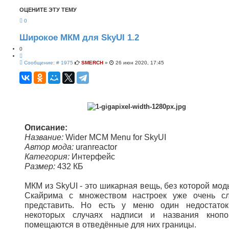
с
ш
ОЦЕНИТЕ ЭТУ ТЕМУ
к
и
р
0
е
н
н
Широкое МКМ для SkyUI 1.2
ы
й
0
п
Ц
о
С
и
Сообщение: # 1975
SMERCH
»
26 июн 2020, 17:45
и
о
т
с
о
а
к
б
т
щ
а
е
н
и
е
Описание:
Название:
Wider MCM Menu for SkyUI
Автор мода:
uranreactor
Категория:
Интерфейс
Размер:
432 КБ
МКМ из SkyUI - это шикарная вещь, без которой мод
Скайрима с множеством настроек уже очень с
представить. Но есть у меню один недостато
некоторых случаях надписи и названия кноп
помещаются в отведённые для них границы.