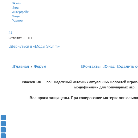
Skyrim
Игры
Интерфейс
Моды
Разное
#1
Ответить
Вернуться в «Моды Skyrim»
Главная
Форум
Контакты
О нас
Удалить c
1smerch1.ru — ваш надёжный источник актуальных новостей игров
модификаций для популярных игр.
Все права защищены. При копировании материалов ссылка
Y
o
В
u
К
F
T
о
a
О