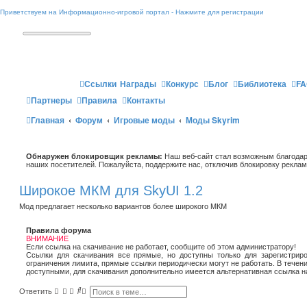
Приветствуем на Информационно-игровой портал - Нажмите для регистрации
Ссылки
Награды
Конкурс
Блог
Библиотека
FA
Партнеры
Правила
Контакты
Главная
Форум
Игровые моды
Моды Skyrim
Обнаружен блокировщик рекламы:
Наш веб-сайт стал возможным благодар
наших посетителей. Пожалуйста, поддержите нас, отключив блокировку реклам
Широкое МКМ для SkyUI 1.2
Мод предлагает несколько вариантов более широкого МКМ
Правила форума
ВНИМАНИЕ
Если ссылка на скачивание не работает, сообщите об этом администратору!
Ссылки для скачивания все прямые, но доступны только для зарегистриро
ограничения лимита, прямые ссылки периодически могут не работать. В течен
доступными, для скачивания дополнительно имеется альтернативная ссылка н
П
Р
Ответить
о
а
и
с