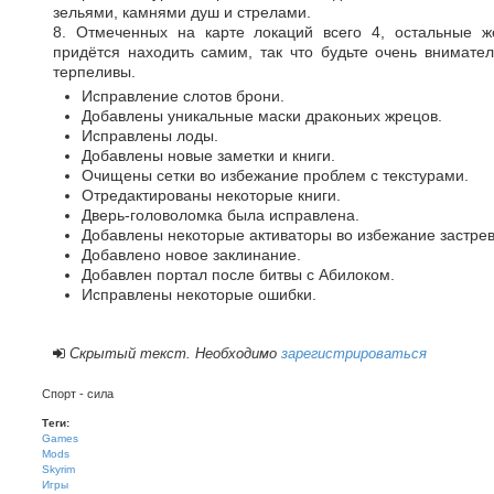
зельями, камнями душ и стрелами.
8. Отмеченных на карте локаций всего 4, остальные 
придётся находить самим, так что будьте очень внимате
терпеливы.
Исправление слотов брони.
Добавлены уникальные маски драконьих жрецов.
Исправлены лоды.
Добавлены новые заметки и книги.
Очищены сетки во избежание проблем с текстурами.
Отредактированы некоторые книги.
Дверь-головоломка была исправлена.
Добавлены некоторые активаторы во избежание застре
Добавлено новое заклинание.
Добавлен портал после битвы с Абилоком.
Исправлены некоторые ошибки.
Скрытый текст. Необходимо
зарегистрироваться
Спорт - сила
Теги:
Games
Mods
Skyrim
Игры