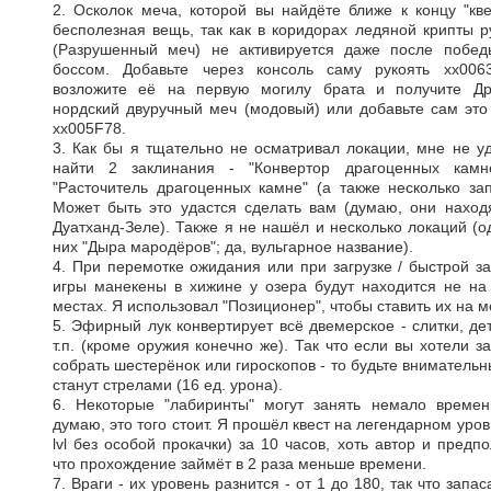
2. Осколок меча, которой вы найдёте ближе к концу "кве
бесполезная вещь, так как в коридорах ледяной крипты р
(Разрушенный меч) не активируется даже после побед
боссом. Добавьте через консоль саму рукоять xx006
возложите её на первую могилу брата и получите Др
нордский двуручный меч (модовый) или добавьте сам это
xx005F78.
3. Как бы я тщательно не осматривал локации, мне не у
найти 2 заклинания - "Конвертор драгоценных камн
"Расточитель драгоценных камне" (а также несколько зап
Может быть это удастся сделать вам (думаю, они наход
Дуатханд-Зеле). Также я не нашёл и несколько локаций (о
них "Дыра мародёров"; да, вульгарное название).
4. При перемотке ожидания или при загрузке / быстрой за
игры манекены в хижине у озера будут находится не на
местах. Я использовал "Позиционер", чтобы ставить их на м
5. Эфирный лук конвертирует всё двемерское - слитки, де
т.п. (кроме оружия конечно же). Так что если вы хотели з
собрать шестерёнок или гироскопов - то будьте внимательн
станут стрелами (16 ед. урона).
6. Некоторые "лабиринты" могут занять немало времен
думаю, это того стоит. Я прошёл квест на легендарном уров
lvl без особой прокачки) за 10 часов, хоть автор и предпо
что прохождение займёт в 2 раза меньше времени.
7. Враги - их уровень разнится - от 1 до 180, так что запас