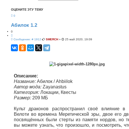
и
с
с
ш
ОЦЕНИТЕ ЭТУ ТЕМУ
к
и
р
0
е
н
н
Абилок 1.2
ы
й
0
п
Ц
о
С
и
Сообщение: # 1912
SMERCH
»
25 май 2020, 19:09
и
о
т
с
о
а
к
б
т
щ
а
е
н
и
е
Описание:
Название:
Абилок / Ahbiilok
Автор мода:
Zayanastus
Категория:
Локации, Квесты
Размер:
209 МБ
Культ драконов распространил своё влияние в 
Велоти во времена Меретической эры, двое его дв
посвящённых были стерты из памяти нордов, но т
вы можете узнать, что произошло, и посмотреть, чт