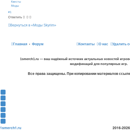
Квесты
Моды
#1
Ответить
Вернуться в «Моды Skyrim»
Главная
Форум
Контакты
О нас
Удалить c
1smerch1.ru — ваш надёжный источник актуальных новостей игров
модификаций для популярных игр.
Все права защищены. При копировании материалов ссылка
Y
o
В
u
К
F
T
о
a
О
u
н
c
д
T
b
т
e
н
w
T
e
а
b
о
i
e
1smerch1.ru
2016-2026