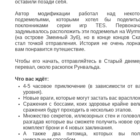
оставили позади себя.
Автор модификации работал над некото
подземельями, которыми хотел бы поделить
поклонниками серии игр TES. Первонача
задумывалось расположить эти подземелья на Wyrms
(на острове Змеиный Зуб), но в конце концов Ск
стал точкой отправления. История не очень лорна
вам понравится путешествие.
Чтобы его начать, отправляйтесь в Старый двеме
перевал, около раскопок Рунвальда.
Что вас ждёт:
4-5 часовое приключение (в зависимости от в
уровня).
Новые враги, которые могут застать вас врасплох
Сражения с боссами, коих здоровье крайне вели
сражения будут проходить в несколько этапов.
Множество секретов, иллюзорных стен и головол
разгадав которые вы сможете получить новое ор
комплект брони и 4 новых заклинания.
А также два питомца, которых вы полу
уникальным способом.