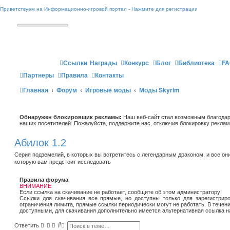
Приветствуем на Информационно-игровой портал - Нажмите для регистрации
Ссылки
Награды
Конкурс
Блог
Библиотека
FA
Партнеры
Правила
Контакты
Главная
Форум
Игровые моды
Моды Skyrim
Обнаружен блокировщик рекламы:
Наш веб-сайт стал возможным благодар
наших посетителей. Пожалуйста, поддержите нас, отключив блокировку реклам
Абилок 1.2
Серия подземелий, в которых вы встретитесь с легендарным драконом, и все он
которую вам предстоит исследовать
Правила форума
ВНИМАНИЕ
Если ссылка на скачивание не работает, сообщите об этом администратору!
Ссылки для скачивания все прямые, но доступны только для зарегистриро
ограничения лимита, прямые ссылки периодически могут не работать. В течен
доступными, для скачивания дополнительно имеется альтернативная ссылка н
П
Р
Ответить
о
а