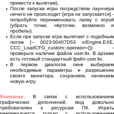
привести к вылетам).
После запуска игры посредством лаунчера
ничего не происходит (игра не запускается) -
попробуйте переименовать папку с игрой
(убрать точки, чёрточки, возможно и
пробелы).
Если при запуске игра вылетает с подобным
логом (-- 0023:00407D53 xrEngine.EXE,
CCC_LoadCFG_custom::operator=()) -
проверьте наличие файла user.ltx. В архиве
есть готовый стандартный файл user.ltx.
В первом диалогов окне выбираем
необходимые параметры и разрешение
своего монитора, сохраняем, начинаем
новую игру.
Внимание.
В связи с использованием
графических дополнений, мод довольно
требователен к ресурсам ПК. Играть
рекомендуется только с использованием