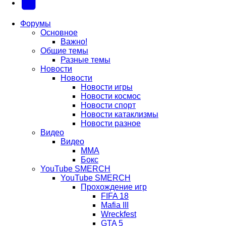
новой
новой
в
(Откроется
Telegram
вкладке)
вкладке)
новой
в
(Откроется
Форумы
Основное
вкладке)
новой
в
Важно!
вкладке)
новой
Общие темы
Разные темы
вкладке)
Новости
Новости
Новости игры
Новости космос
Новости спорт
Новости катаклизмы
Новости разное
Видео
Видео
ММА
Бокс
YouTube SMERCH
YouTube SMERCH
Прохождение игр
FIFA 18
Mafia III
Wreckfest
GTA 5