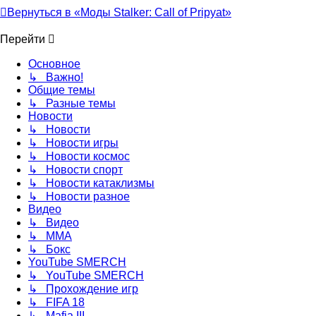
Вернуться в «Моды Stalker: Call of Pripyat»
Перейти
Основное
↳ Важно!
Общие темы
↳ Разные темы
Новости
↳ Новости
↳ Новости игры
↳ Новости космос
↳ Новости спорт
↳ Новости катаклизмы
↳ Новости разное
Видео
↳ Видео
↳ ММА
↳ Бокс
YouTube SMERCH
↳ YouTube SMERCH
↳ Прохождение игр
↳ FIFA 18
↳ Mafia III