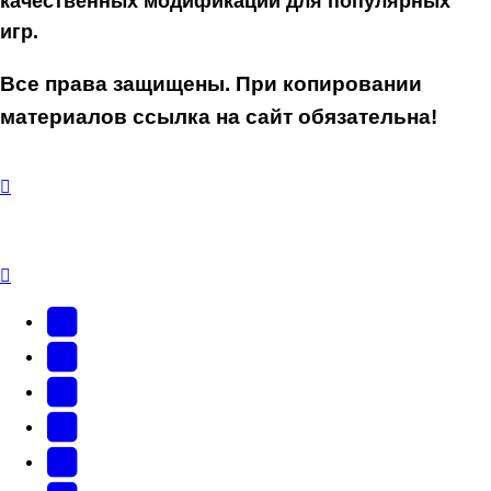
качественных модификаций для популярных
игр.
Все права защищены. При копировании
материалов ссылка на сайт обязательна!
YouTube
(Откроется
В
в
Контакте
Facebook
новой
(Откроется
(Откроется
Одноклассники
вкладке)
в
в
(Откроется
Twitter