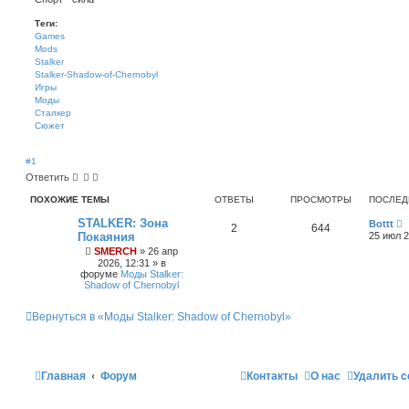
Теги:
Games
Mods
Stalker
Stalker-Shadow-of-Chernobyl
Игры
Моды
Сталкер
Сюжет
#1
Ответить
ПОХОЖИЕ ТЕМЫ
ОТВЕТЫ
ПРОСМОТРЫ
ПОСЛЕД
STALKER: Зона
Bottt
2
644
Покаяния
25 июл 2
SMERCH
»
26 апр
2026, 12:31
» в
форуме
Моды Stalker:
Shadow of Chernobyl
Вернуться в «Моды Stalker: Shadow of Chernobyl»
Главная
Форум
Контакты
О нас
Удалить c