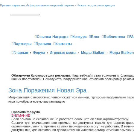
Приветствуем на Информационно-игровой портал - Нажмите для регистрации
Ссылки
Награды
Конкурс
Блог
Библиотека
FA
Партнеры
Правила
Контакты
Главная
Форум
Игровые моды
Моды Stalker
Моды Stalker:
Обнаружен блокировщик рекламы:
Наш веб-сайт стал возможным благодар
наших посетителей. Пожалуйста, поддержите нас, отключив блокировку реклам
Зона Поражения Новая Эра
Модификация с переосмысленной сюжетной линией, где кроме кардинально пере
игра приобрела новую визуализацию
Правила форума
ВНИМАНИЕ
Если ссылка на скачивание не работает, сообщите об этом администратору!
Ссылки для скачивания все прямые, но доступны только для зарегистриро
ограничения лимита, прямые ссылки периодически могут не работать. В течен
доступными, для скачивания дополнительно имеется альтернативная ссылка н