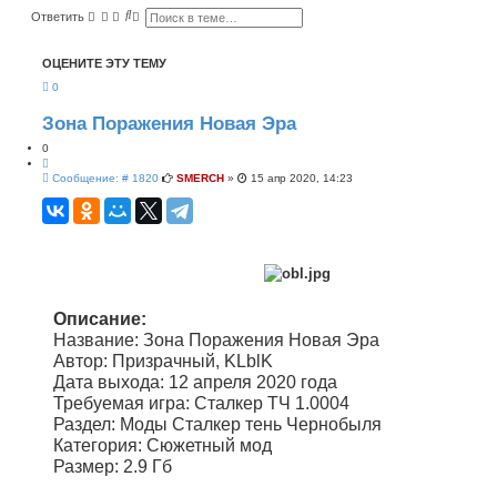
П
Р
Ответить
о
а
и
с
с
ш
ОЦЕНИТЕ ЭТУ ТЕМУ
к
и
р
0
е
н
н
Зона Поражения Новая Эра
ы
й
0
п
Ц
о
С
и
Сообщение: # 1820
SMERCH
»
15 апр 2020, 14:23
и
о
т
с
о
а
к
б
т
щ
а
е
н
и
е
Описание:
Название: Зона Поражения Новая Эра
Автор: Призрачный, KLblK
Дата выхода: 12 апреля 2020 года
Требуемая игра: Сталкер ТЧ 1.0004
Раздел: Моды Сталкер тень Чернобыля
Категория: Сюжетный мод
Размер: 2.9 Гб