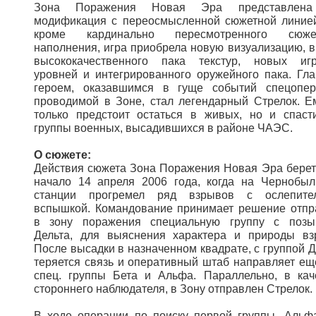
Зона Поражения Новая Эра представлена
модификация с переосмысленной сюжетной линией
кроме кардинально пересмотренного сюжет
наполнения, игра приобрела новую визуализацию, в
высококачественного пака текстур, новых иг
уровней и интегрированного оружейного пака. Гл
героем, оказавшимся в гуще событий спецопер
проводимой в Зоне, стал легендарный Стрелок. Е
только предстоит остаться в живых, но и спаст
группы военных, высадившихся в районе ЧАЭС.
О сюжете:
Действия сюжета Зона Поражения Новая Эра берет
начало 14 апреля 2006 года, когда на Чернобыл
станции прогремел ряд взрывов с ослепите
вспышкой. Командование принимает решение отпр
в зону поражения специальную группу с поз
Дельта, для выяснения характера и природы вз
После высадки в назначенном квадрате, с группой Д
теряется связь и оперативный штаб направляет ещ
спец. группы Бета и Альфа. Параллельно, в кач
стороннего наблюдателя, в Зону отправлен Стрелок.
В ходе операции по поиску первой группы, Альф