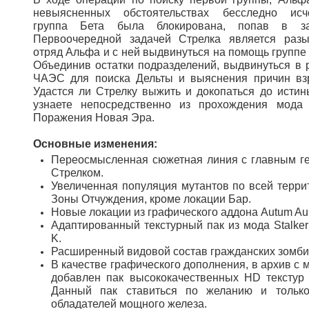
невыясненных обстоятельствах бесследно исче
группа Бета была блокирована, попав в за
Первоочередной задачей Стрелка является разы
отряд Альфа и с ней выдвинуться на помощь группе 
Объединив остатки подразделений, выдвинуться в 
ЧАЭС для поиска Дельты и выяснения причин вз
Удастся ли Стрелку выжить и докопаться до истин
узнаете непосредственно из прохождения мода
Поражения Новая Эра.
Основные изменения:
Переосмысленная сюжетная линия с главным г
Стрелком.
Увеличенная популяция мутантов по всей терри
Зоны Отчуждения, кроме локации Бар.
Новые локации из графического аддона Autum Aur
Адаптированный текстурный пак из мода Stalker
K.
Расширенный видовой состав гражданских зомби
В качестве графического дополнения, в архив с 
добавлен пак высококачественных HD текстур
Данный пак ставиться по желанию и тольк
обладателей мощного железа.