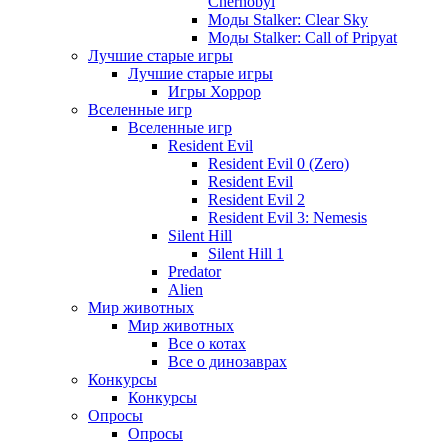
Chernobyl
Моды Stalker: Clear Sky
Моды Stalker: Call of Pripyat
Лучшие старые игры
Лучшие старые игры
Игры Хоррор
Вселенные игр
Вселенные игр
Resident Evil
Resident Evil 0 (Zero)
Resident Evil
Resident Evil 2
Resident Evil 3: Nemesis
Silent Hill
Silent Hill 1
Predator
Alien
Мир животных
Мир животных
Все о котах
Все о динозаврах
Конкурсы
Конкурсы
Опросы
Опросы