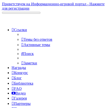
Приветствуем на Информационно-игровой портал - Нажмите
для регистрации
Ссылки
Темы без ответов
Активные темы
Поиск
Заметки
Награды
Конкурс
Блог
Библиотека
FAQ
Видео
Галерея
Партнеры