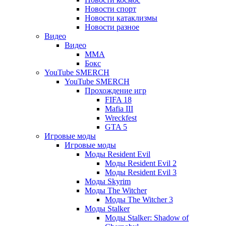
Новости спорт
Новости катаклизмы
Новости разное
Видео
Видео
ММА
Бокс
YouTube SMERCH
YouTube SMERCH
Прохождение игр
FIFA 18
Mafia III
Wreckfest
GTA 5
Игровые моды
Игровые моды
Моды Resident Evil
Моды Resident Evil 2
Моды Resident Evil 3
Моды Skyrim
Моды The Witcher
Моды The Witcher 3
Моды Stalker
Моды Stalker: Shadow of