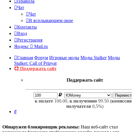
Правила
Чат
Чат
В всплывающем окне
Контакты
Вход
Регистрация
Яндекс
Mail.ru
Главная
Форум
Игровые моды
Моды Stalker
Моды
Stalker: Call of Pripyat
Поддержать сайт
Поддержать сайт
к оплате
100.00,
к получению
99.50 (
комиссия
получателя
0,5%)
Поиск
Обнаружен блокировщик рекламы:
Наш веб-сайт стал