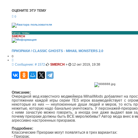
с
ш
к
и
ОЦЕНИТЕ ЭТУ ТЕМУ
р
е
0
н
н
ы
й
п
Автор темы
SMERCH
о
и
с
к
ПРИЗРАКИ / CLASSIC GHOSTS - MIHAIL MONSTERS 2.0
0
Ц
и
С
Сообщение: # 1572
SMERCH
»
12 окт 2019, 19:38
т
о
а
о
т
а
б
щ
е
н
Описание:
и
Очередной мод известного модмейкера MihailMods добавляет на про
е
протяжении каждой игры серии TES игрок взаимодействует с огро
некоторые из них — неупокоенные души людей и меров, то есть при
нежитью, которую надо банально уничтожать. У персонажей-призраков,
с ними зачастую можно говорить, а иногда они даже выдают вам за
почему призраки должны быть ВСЕ миролюбивы? Автор мода внес в м
агрессивно настроенных призраков.
Подробнее:
Классические Призраки могут появляться в трех вариантах:
- Призрак;