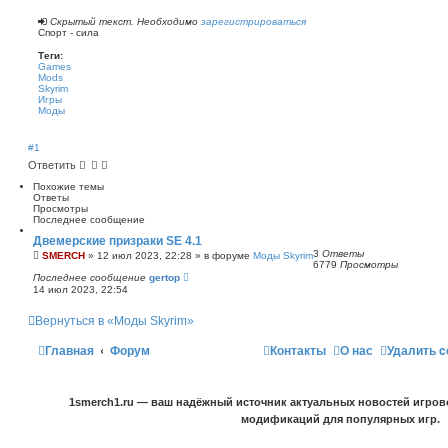
Скрытый текст. Необходимо
зарегистрироваться
Спорт - сила
Теги:
Games
Mods
Skyrim
Игры
Моды
#1
Ответить
Похожие темы
Ответы
Просмотры
Последнее сообщение
Двемерские призраки SE 4.1
3
Ответы
SMERCH
»
12 июл 2023, 22:28
» в форуме
Моды Skyrim
6779
Просмотры
Последнее сообщение
gertop
14 июл 2023, 22:54
Вернуться в «Моды Skyrim»
Главная
Форум
Контакты
О нас
Удалить c
1smerch1.ru — ваш надёжный источник актуальных новостей игров
модификаций для популярных игр.