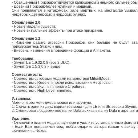
- Освященный Призрак-отличается капюшоном и немного сильнее обыч
- Древний Призрак-более крупный и мощный.
Они появляются в катакомбах, зале мертвых, на местах,где умирал
некоторых двемерских и нордских руинах.
Обновление 2.0:
- Новые модели существ.
- Новые визуальные эффекты при атаке призраков.
Обновление 1.2:
- Изменён радиус агрессии Призраков, они больше не будут атак
приближаетесь близко к ним.
- Внесены изменения в поведение фракции и AI пакеты.
Требования:
- Skyrim LE 1.9.32.0.8 (все 3 DLC).
- Skyrim SE 1.5.3.0.8 и выше.
Совместимость:
- Совместим с любыми модами на монстров MihailMods.
- Совместим с Requiem после использования Reqtificator.
- Совместим с Skyrim Immersive Creatures.
- Совместим с High Level Enemies.
Установка:
Можно через менеджеры модов или вручную.
1. Скачать один из двух вариантов мода - для LE или SE версии Skyrim.
2. Скопировать содержимое папки Data архива в папку Data в игре, акт
Удаление:
- Отключите плагин мода в лаунчере и удалите установленные файлы и
- Если Вам понравился мод, поблагодарите автора нажав клавиш
скачивания с Nexus.