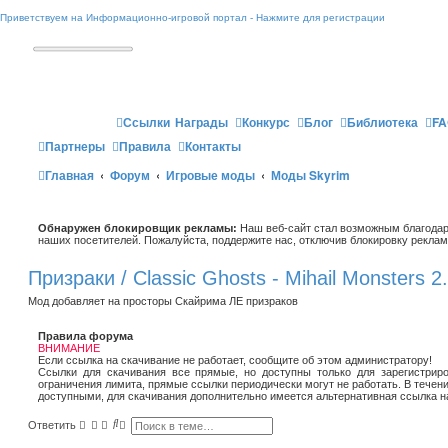
Приветствуем на Информационно-игровой портал - Нажмите для регистрации
Ссылки
Награды
Конкурс
Блог
Библиотека
FA
Партнеры
Правила
Контакты
Главная
Форум
Игровые моды
Моды Skyrim
Обнаружен блокировщик рекламы:
Наш веб-сайт стал возможным благодар
наших посетителей. Пожалуйста, поддержите нас, отключив блокировку реклам
Призраки / Classic Ghosts - Mihail Monsters 2
Мод добавляет на просторы Скайрима ЛЕ призраков
Правила форума
ВНИМАНИЕ
Если ссылка на скачивание не работает, сообщите об этом администратору!
Ссылки для скачивания все прямые, но доступны только для зарегистриро
ограничения лимита, прямые ссылки периодически могут не работать. В течен
доступными, для скачивания дополнительно имеется альтернативная ссылка н
П
Р
Ответить
о
а
и
с