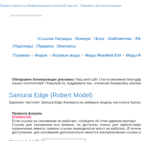
Приветствуем на Информационно-игровой портал - Нажмите для регистрации
Ссылки
Награды
Конкурс
Блог
Библиотека
FA
Партнеры
Правила
Контакты
Главная
Форум
Игровые моды
Моды Resident Evil
Моды Re
Обнаружен блокировщик рекламы:
Наш веб-сайт стал возможным благодар
наших посетителей. Пожалуйста, поддержите нас, отключив блокировку реклам
Samurai Edge (Robert Model)
Заменяет пистолет Samurai Edge Альберта на любимую модель пистолета Samura
Правила форума
ВНИМАНИЕ
Если ссылка на скачивание не работает, сообщите об этом администратору!
Ссылки для скачивания все прямые, но доступны только для зарегистриро
ограничения лимита, прямые ссылки периодически могут не работать. В течен
доступными, для скачивания дополнительно имеется альтернативная ссылка н
П
Р