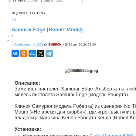
Ответить
о
а
и
с
с
ш
ОЦЕНИТЕ ЭТУ ТЕМУ
к
и
р
0
е
н
н
Samurai Edge (Robert Model)
ы
й
0
п
Ц
о
С
и
Сообщение: # 1501
SMERCH
»
20 авг 2019, 22:20
и
о
т
с
о
а
к
б
т
щ
а
е
н
и
е
Описание:
Заменяет пистолет Samurai Edge Альберта на лю
модель пистолета Samurai Edge (модель Роберта).
Клинок Самурая (модель Роберта) из сценария No Ti
Mourn («Не время для скорби»), где игрок выступит 
владельца магазина Kendo Роберта Кендо (Robert Ke
Установка: