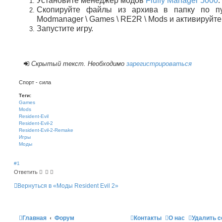
Установите менеджер модов
Fluffy Manager 5000
.
Скопируйте файлы из архива в папку по пу
Modmanager \ Games \ RE2R \ Mods и активируйте
Запустите игру.
Скрытый текст. Необходимо
зарегистрироваться
Спорт - сила
Теги:
Games
Mods
Resident-Evil
Resident-Evil-2
Resident-Evil-2-Remake
Игры
Моды
#1
Ответить
Вернуться в «Моды Resident Evil 2»
Главная
Форум
Контакты
О нас
Удалить c