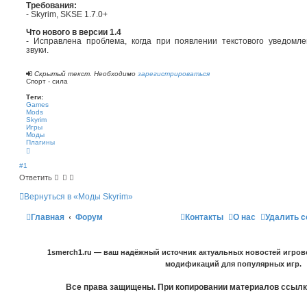
Требования:
- Skyrim, SKSE 1.7.0+
Что нового в версии 1.4
- Исправлена проблема, когда при появлении текстового уведомл
звуки.
Скрытый текст. Необходимо
зарегистрироваться
Спорт - сила
Теги:
Games
Mods
Skyrim
Игры
Моды
Плагины
В
е
р
#1
н
Ответить
у
т
ь
Вернуться в «Моды Skyrim»
с
я
Главная
Форум
Контакты
О нас
Удалить c
к
н
а
ч
а
1smerch1.ru — ваш надёжный источник актуальных новостей игров
л
у
модификаций для популярных игр.
Все права защищены. При копировании материалов ссылка