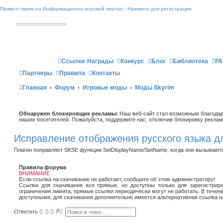
Приветствуем на Информационно-игровой портал - Нажмите для регистрации
Ссылки
Награды
Конкурс
Блог
Библиотека
FA
Партнеры
Правила
Контакты
Главная
Форум
Игровые моды
Моды Skyrim
Обнаружен блокировщик рекламы:
Наш веб-сайт стал возможным благодар
наших посетителей. Пожалуйста, поддержите нас, отключив блокировку реклам
Исправление отображения русского языка д
Плагин поправляет SKSE функции SetDisplayName/SetName, когда они вызывают
Правила форума
ВНИМАНИЕ
Если ссылка на скачивание не работает, сообщите об этом администратору!
Ссылки для скачивания все прямые, но доступны только для зарегистриро
ограничения лимита, прямые ссылки периодически могут не работать. В течен
доступными, для скачивания дополнительно имеется альтернативная ссылка н
П
Р
Ответить
о
а
и
с