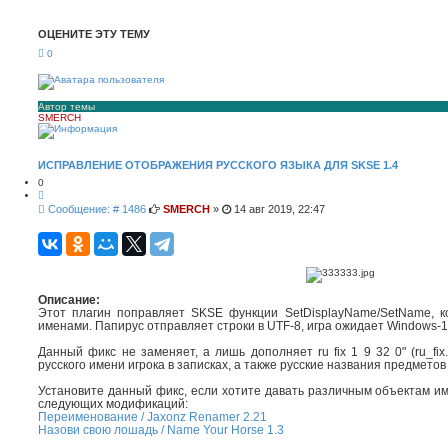
с
ш
к
и
ОЦЕНИТЕ ЭТУ ТЕМУ
р
е
0
н
н
ы
й
п
Автор темы
SMERCH
о
и
с
к
ИСПРАВЛЕНИЕ ОТОБРАЖЕНИЯ РУССКОГО ЯЗЫКА ДЛЯ SKSE 1.4
0
Ц
и
С
Сообщение: # 1486
SMERCH
»
14 авг 2019, 22:47
т
о
а
о
т
а
б
щ
е
н
Описание:
и
Этот плагин поправляет SKSE функции SetDisplayName/SetName, к
е
именами. Папирус отправляет строки в UTF-8, игра ожидает Windows-1
Данный фикс не заменяет, а лишь дополняет ru fix 1 9 32 0" (ru_fi
русского имени игрока в записках, а также русские названия предметов
Установите данный фикс, если хотите давать различным объектам и
следующих модификаций:
Переименование / Jaxonz Renamer 2.21
Назови свою лошадь / Name Your Horse 1.3