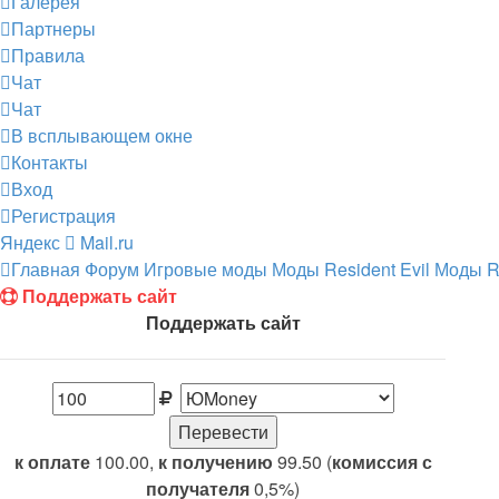
Галерея
Партнеры
Правила
Чат
Чат
В всплывающем окне
Контакты
Вход
Регистрация
Яндекс
Mail.ru
Главная
Форум
Игровые моды
Моды Resident Evil
Моды Re
Поддержать сайт
Поддержать сайт
к оплате
100.00,
к получению
99.50 (
комиссия с
получателя
0,5%)