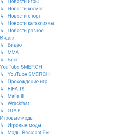
↳ Новости игры
↳ Новости космос
↳ Новости спорт
↳ Новости катаклизмы
↳ Новости разное
Видео
↳ Видео
↳ ММА
↳ Бокс
YouTube SMERCH
↳ YouTube SMERCH
↳ Прохождение игр
↳ FIFA 18
↳ Mafia III
↳ Wreckfest
↳ GTA 5
Игровые моды
↳ Игровые моды
↳ Моды Resident Evil