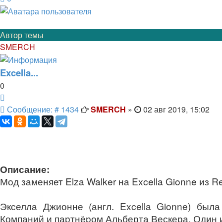
Автор темы
SMERCH
Excella...
0
Цитата
Сообщение
Сообщение: # 1434
SMERCH
»
02 авг 2019, 15:02
Описание:
Мод заменяет Elza Walker на Excella Gionne из Res
Экселла Джионне (англ. Excella Gionne) был
Компаний и партнёром Альберта Вескера. Один из