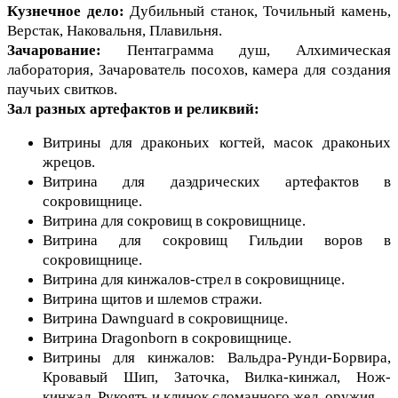
Кузнечное дело:
Дубильный станок, Точильный камень,
Верстак, Наковальня, Плавильня.
Зачарование:
Пентаграмма душ, Алхимическая
лаборатория, Зачарователь посохов, камера для создания
паучьих свитков.
Зал разных артефактов и реликвий:
Витрины для драконьих когтей, масок драконьих
жрецов.
Витрина для даэдрических артефактов в
сокровищнице.
Витрина для сокровищ в сокровищнице.
Витрина для сокровищ Гильдии воров в
сокровищнице.
Витрина для кинжалов-стрел в сокровищнице.
Витрина щитов и шлемов стражи.
Витрина Dawnguard в сокровищнице.
Витрина Dragonborn в сокровищнице.
Витрины для кинжалов: Вальдра-Рунди-Борвира,
Кровавый Шип, Заточка, Вилка-кинжал, Нож-
кинжал, Рукоять и клинок сломанного жел. оружия.