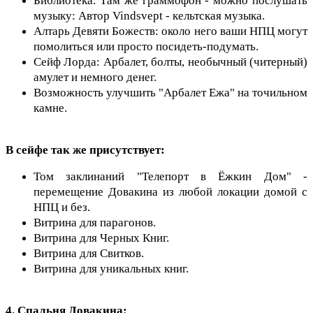
Библиотека. Там же граммофон - можно послушать
музыку: Автор Vindsvept - кельтская музыка.
Алтарь Девяти Божеств: около него ваши НПЦ могут
помолиться или просто посидеть-подумать.
Сейф Лорда: Арбалет, болты, необычный (читерный)
амулет и немного денег.
Возможность улучшить "Арбалет Ежа" на точильном
камне.
В сейфе так же присутствует:
Том заклинаний "Телепорт в Ёжкин Дом" -
перемещение Довакина из любой локации домой с
НПЦ и без.
Витрина для парагонов.
Витрина для Черных Книг.
Витрина для Свитков.
Витрина для уникальных книг.
4. Спальня Довакина: