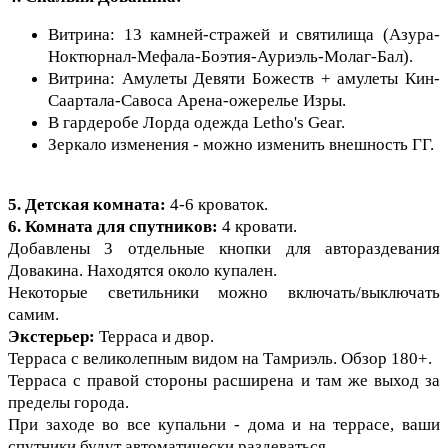
Витрина: 13 камней-стражей и святилища (Азура-
Ноктюрнал-Мефала-Боэтия-Ауриэль-Молаг-Бал).
Витрина: Амулеты Девяти Божеств + амулеты Кин-
Саартала-Савоса Арена-ожерелье Изры.
В гардеробе Лорда одежда Letho's Gear.
Зеркало изменения - можно изменить внешность ГГ.
5. Детская комната:
4-6 кроваток.
6. Комната для спутников:
4 кровати.
Добавлены 3 отдельные кнопки для автораздевания
Довакина. Находятся около купален.
Некоторые светильники можно включать/выключать
самим.
Экстерьер:
Терраса и двор.
Терраса с великолепным видом на Тамриэль. Обзор 180+.
Терраса с правой стороны расширена и там же выход за
пределы города.
При заходе во все купальни - дома и на террасе, ваши
спутники будут автоматически раздеваться.