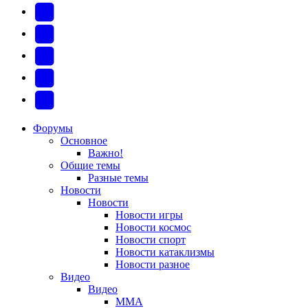
(Откроется
В
в
Контакте
Facebook
новой
(Откроется
(Откроется
Одноклассники
вкладке)
в
в
(Откроется
Twitter
новой
новой
в
(Откроется
Telegram
вкладке)
вкладке)
новой
в
(Откроется
Форумы
Основное
вкладке)
новой
в
Важно!
вкладке)
новой
Общие темы
Разные темы
вкладке)
Новости
Новости
Новости игры
Новости космос
Новости спорт
Новости катаклизмы
Новости разное
Видео
Видео
ММА