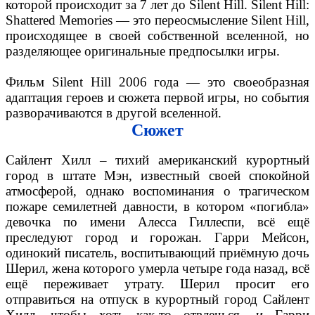
которой происходит за 7 лет до Silent Hill. Silent Hill:
Shattered Memories — это переосмысление Silent Hill,
происходящее в своей собственной вселенной, но
разделяющее оригинальные предпосылки игры.
Фильм Silent Hill 2006 года — это своеобразная
адаптация героев и сюжета первой игры, но события
разворачиваются в другой вселенной.
Сюжет
Сайлент Хилл – тихий американский курортный
город в штате Мэн, известный своей спокойной
атмосферой, однако воспоминания о трагическом
пожаре семилетней давности, в котором «погибла»
девочка по имени Алесса Гиллеспи, всё ещё
преследуют город и горожан. Гарри Мейсон,
одинокий писатель, воспитывающий приёмную дочь
Шерил, жена которого умерла четыре года назад, всё
ещё переживает утрату. Шерил просит его
отправиться на отпуск в курортный город Сайлент
Хилл, чтобы хоть как-то отвлечься, и Гарри