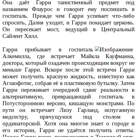
Она даёт Гарри таинственный предмет под
названием Флаурос и говорит ему поспешить в
госпиталь. Прежде чем Гарри успевает что-либо
спросить, Далия уходит, и Гарри покидает церковь.
Он пересекает мост, ведущий в Центральный
Сайлент Хилл.
Гарри прибывает в госпиталь
Алкемилла, где встречает Майкла Кауфманна,
доктора, который озадачен происходящим вокруг не
меньше Гарри. Вскоре после этой встречи Гарри
может получить красную жидкость, известную как
Аглаофотис, собрав её в пластиковую бутылку. Затем
Гарри переживает очередной сдвиг реальности в
альтернативную, превращающий госпиталь в
Потустороннюю версию, кишащую монстрами. По
пути он встречает Лизу Гарланд, испуганную
медсестру, прячущуюся под столом в
ординаторской. Хотя она многое знает о городе и
его истории, Гарри не удаётся получить ответы.
Позже Гарри вновь возвращается в Туманный мир,