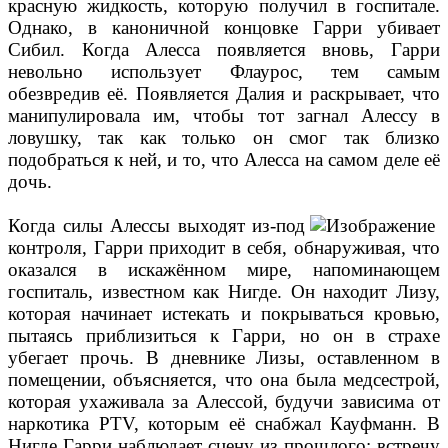
красную жидкость, которую получил в госпитале.
Однако, в каноничной концовке Гарри убивает
Сибил. Когда Алесса появляется вновь, Гарри
невольно использует Флаурос, тем самым
обезвредив её. Появляется Далия и раскрывает, что
манипулировала им, чтобы тот загнал Алессу в
ловушку, так как только он смог так близко
подобраться к ней, и то, что Алесса на самом деле её
дочь.
Когда силы Алессы выходят из-под
контроля, Гарри приходит в себя, обнаруживая, что
оказался в искажённом мире, напоминающем
госпиталь, известном как Нигде. Он находит Лизу,
которая начинает истекать и покрываться кровью,
пытаясь приблизиться к Гарри, но он в страхе
убегает прочь. В дневнике Лизы, оставленном в
помещении, объясняется, что она была медсестрой,
которая ухаживала за Алессой, будучи зависима от
наркотика PTV, которым её снабжал Кауфманн. В
Нигде Гарри наблюдает сцену из прошлого: встречу