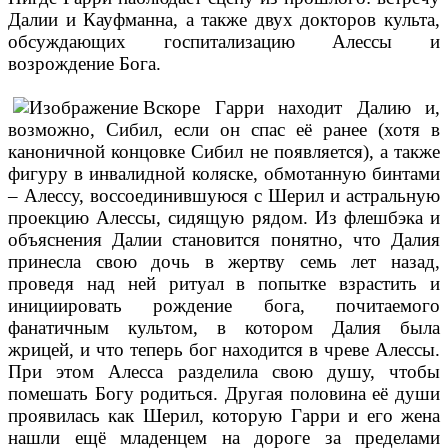
Далии и Кауфманна, а также двух докторов культа,
обсуждающих госпитализацию Алессы и
возрождение Бога.
Вскоре Гарри находит Далию и,
возможно, Сибил, если он спас её ранее (хотя в
каноничной концовке Сибил не появляется), а также
фигуру в инвалидной коляске, обмотанную бинтами
– Алессу, воссоединившуюся с Шерил и астральную
проекцию Алессы, сидящую рядом. Из флешбэка и
объяснения Далии становится понятно, что Далия
принесла свою дочь в жертву семь лет назад,
проведя над ней ритуал в попытке взрастить и
инициировать рождение бога, почитаемого
фанатичным культом, в котором Далия была
жрицей, и что теперь бог находится в чреве Алессы.
При этом Алесса разделила свою душу, чтобы
помешать Богу родиться. Другая половина её души
проявилась как Шерил, которую Гарри и его жена
нашли ещё младенцем на дороге за пределами