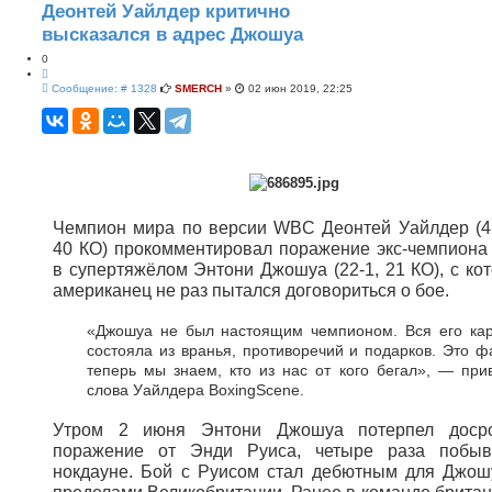
с
ш
Деонтей Уайлдер критично
к
и
р
высказался в адрес Джошуа
е
н
0
н
Ц
ы
С
и
Сообщение: # 1328
SMERCH
»
02 июн 2019, 22:25
й
о
т
п
о
о
а
б
и
т
щ
с
а
е
к
н
и
е
Чемпион мира по версии WBC Деонтей Уайлдер (41
40 КО) прокомментировал поражение экс-чемпиона
в супертяжёлом Энтони Джошуа (22-1, 21 КО), с ко
американец не раз пытался договориться о бое.
«Джошуа не был настоящим чемпионом. Вся его ка
состояла из вранья, противоречий и подарков. Это фа
теперь мы знаем, кто из нас от кого бегал», — при
слова Уайлдера BoxingScene.
Утром 2 июня Энтони Джошуа потерпел доср
поражение от Энди Руиса, четыре раза побы
нокдауне. Бой с Руисом стал дебютным для Джош