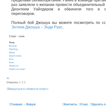
пределами Великобритании. Ранее в команде британ
раз заявляли о желании провести объединительный 
Деонтеем Уайлдером и обвиняли того в с
переговоров.
Полный бой Джошуа вы можете посмотреть по сс
Энтони Джошуа – Энди Руис
.
Спорт - сила
Теги:
Boxing
Fighting
News
Sport-news
Бои
Бокс
Новости
Новости-спорт
#1
Ответить
Вернуться в «Новости спорт»
Главная
Форум
Контакты
О нас
Удалить c