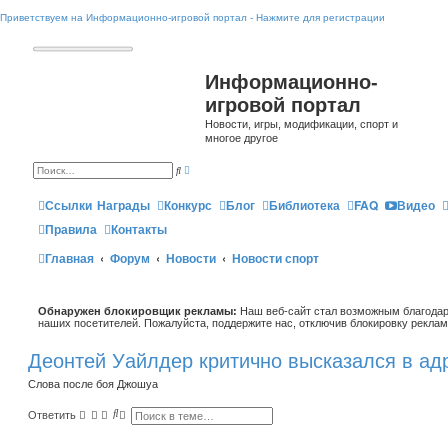
Приветствуем на Информационно-игровой портал - Нажмите для регистрации
Информационно-
игровой портал
Новости, игры, модификации, спорт и
многое другое
Р
П
а
о
с
и
ш
Ссылки
Награды
Конкурс
Блог
Библиотека
FAQ
Видео
с
и
к
р
Правила
Контакты
е
н
Главная
Форум
Новости
Новости спорт
н
ы
й
п
о
Обнаружен блокировщик рекламы:
и
Наш веб-сайт стал возможным благодар
с
наших посетителей. Пожалуйста, поддержите нас, отключив блокировку реклам
к
Деонтей Уайлдер критично высказался в а
Слова после боя Джошуа
П
Р
Ответить
о
а
и
с