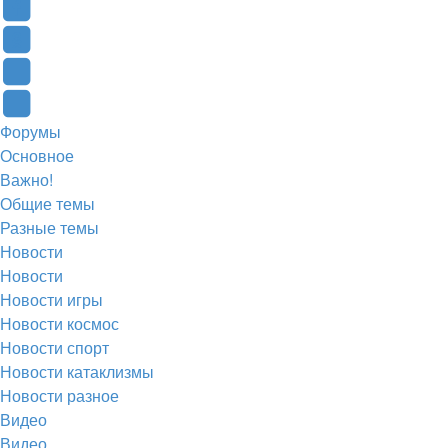
в
Контакте
Facebook
новой
(Откроется
(Откроется
Одноклассники
вкладке)
в
в
(Откроется
Twitter
новой
новой
в
(Откроется
Telegram
Форумы
вкладке)
вкладке)
новой
в
(Откроется
Основное
вкладке)
новой
в
Важно!
вкладке)
новой
Общие темы
Разные темы
вкладке)
Новости
Новости
Новости игры
Новости космос
Новости спорт
Новости катаклизмы
Новости разное
Видео
Видео