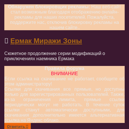
Обнаружен блокировщик рекламы:
Наш веб-сайт
стал возможным благодаря отображению онлайн-
рекламы для наших посетителей. Пожалуйста,
поддержите нас, отключив блокировку рекламы на
нашем сайте..
Ермак Миражи Зоны
Сюжетное продолжение серии модификаций о
приключениях наемника Ермака
Правила форума
ВНИМАНИЕ
Если ссылка на скачивание не работает, сообщите об
этом администратору!
Ссылки для скачивания все прямые, но доступны
только для зарегистрированных пользователей. Также,
из-за ограничения лимита, прямые ссылки
периодически могут не работать. В течение суток
ссылки станут автоматически доступными, для
скачивания дополнительно имеется альтернативная
ссылка на Яндекс облако.
Ответить