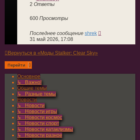
2
Ответы
600
Просмотры
Последнее сообщение
shrek
31 май 2026, 17:08
Вернуться в «Моды Stalker: Clear Sky»
Перейти
Основное
↳ Важно!
Общие темы
↳ Разные темы
Новости
↳ Новости
↳ Новости игры
↳ Новости космос
↳ Новости спорт
↳ Новости катаклизмы
↳ Новости разное