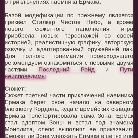
о приключениях наемника Ермака.
Базой модификации по прежнему является
приквел Сталкер Чистое Небо, а кроме
нового сюжетного наполнения игра
приобрела новых персонажей со своей
историей, реалистичную графику, авторскую
озвучку и адаптированный оружейный пак.
Для полного понимания происходящего
рекомендуем ознакомиться с первыми двумя
частями
Последний Рейд
и
Пути
неисповедимы
.
Сюжет:
Сюжет третьей части приключений наемника
Ермака берет свое начало на северном
блокпосту Кордона, куда с армейских складов
Ермака телепортировала сама Зона. Ермак
стал адептом Зоны и встал под знамена
Монолита, слепо выполнял ее приказания.
Сможет ли Зона удержать Ермака в цепях или