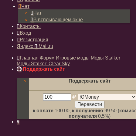
Чат
Чат
В всплывающем окне
Контакты
Вход
Регистрация
Яндекс
Mail.ru
Главная
Форум
Игровые моды
Моды Stalker
Моды Stalker: Clear Sky
Поддержать сайт
Поддержать сайт
к оплате
100.00,
к получению
99.50 (
комисс
получателя
0,5%)
Поиск