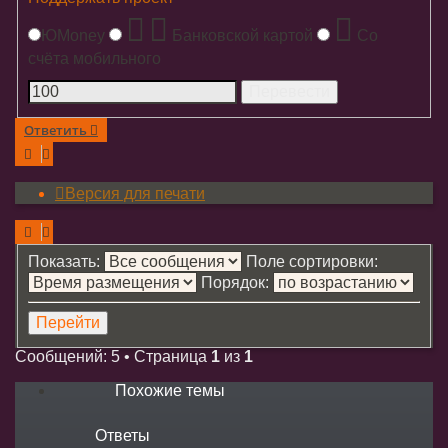
ЮMoney
Банковской картой
Со
счёта мобильного
Ответить
Версия для печати
Показать:
Поле сортировки:
Порядок:
Сообщений: 5 • Страница
1
из
1
Похожие темы
Ответы