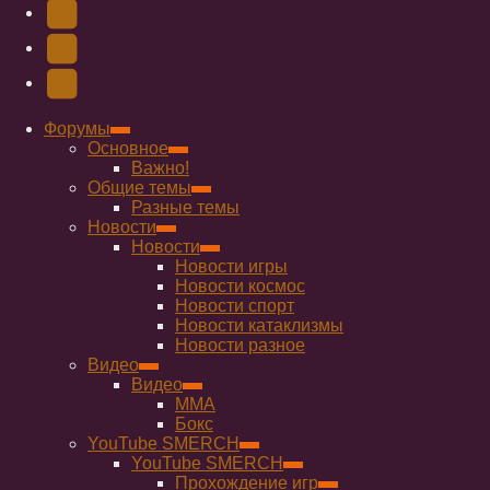
новой
(Откроется
(Откроется
Одноклассники
вкладке)
в
в
(Откроется
Twitter
новой
новой
в
(Откроется
Telegram
вкладке)
вкладке)
новой
в
(Откроется
Форумы
Основное
вкладке)
новой
в
Важно!
вкладке)
новой
Общие темы
Разные темы
вкладке)
Новости
Новости
Новости игры
Новости космос
Новости спорт
Новости катаклизмы
Новости разное
Видео
Видео
ММА
Бокс
YouTube SMERCH
YouTube SMERCH
Прохождение игр