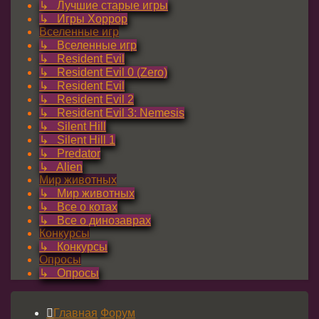
↳ Лучшие старые игры
↳ Игры Хоррор
Вселенные игр
↳ Вселенные игр
↳ Resident Evil
↳ Resident Evil 0 (Zero)
↳ Resident Evil
↳ Resident Evil 2
↳ Resident Evil 3: Nemesis
↳ Silent Hill
↳ Silent Hill 1
↳ Predator
↳ Alien
Мир животных
↳ Мир животных
↳ Все о котах
↳ Все о динозаврах
Конкурсы
↳ Конкурсы
Опросы
↳ Опросы
Главная
Форум