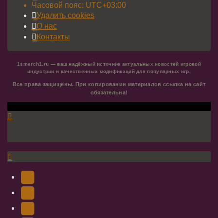
Часовой пояс:
UTC+03:00
Удалить cookies
О нас
Контакты
1smerch1.ru — ваш надёжный источник актуальных новостей игровой
индустрии и качественных модификаций для популярных игр.
Все права защищены. При копировании материалов ссылка на сайт
обязательна!
YouTube
(Откроется
В
в
Контакте
Facebook