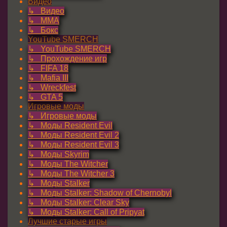
Видео
↳ Видео
↳ ММА
↳ Бокс
YouTube SMERCH
↳ YouTube SMERCH
↳ Прохождение игр
↳ FIFA 18
↳ Mafia III
↳ Wreckfest
↳ GTA 5
Игровые моды
↳ Игровые моды
↳ Моды Resident Evil
↳ Моды Resident Evil 2
↳ Моды Resident Evil 3
↳ Моды Skyrim
↳ Моды The Witcher
↳ Моды The Witcher 3
↳ Моды Stalker
↳ Моды Stalker: Shadow of Chernobyl
↳ Моды Stalker: Clear Sky
↳ Моды Stalker: Call of Pripyat
Лучшие старые игры