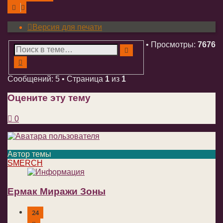
Версия для печати
• Просмотры:
7676
Поиск
Расширенный поиск
Сообщений: 5 • Страница
1
из
1
Оцените эту тему
0
Автор темы
SMERCH
Ермак Миражи Зоны
24