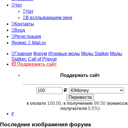
Чат
Чат
В всплывающем окне
Контакты
Вход
Регистрация
Яндекс
Mail.ru
Главная
Форум
Игровые моды
Моды Stalker
Моды
Stalker: Call of Pripyat
Поддержать сайт
Поддержать сайт
к оплате
100.00,
к получению
99.50 (
комисси
получателя
0,5%)
Поиск
Последние изображения форума