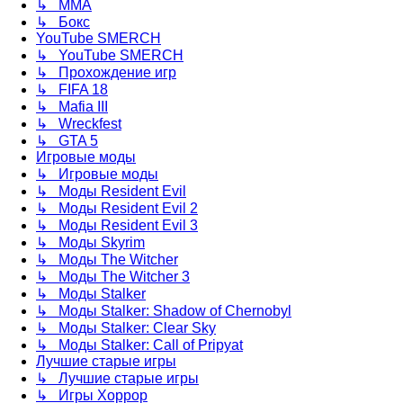
↳ ММА
↳ Бокс
YouTube SMERCH
↳ YouTube SMERCH
↳ Прохождение игр
↳ FIFA 18
↳ Mafia III
↳ Wreckfest
↳ GTA 5
Игровые моды
↳ Игровые моды
↳ Моды Resident Evil
↳ Моды Resident Evil 2
↳ Моды Resident Evil 3
↳ Моды Skyrim
↳ Моды The Witcher
↳ Моды The Witcher 3
↳ Моды Stalker
↳ Моды Stalker: Shadow of Chernobyl
↳ Моды Stalker: Clear Sky
↳ Моды Stalker: Call of Pripyat
Лучшие старые игры
↳ Лучшие старые игры
↳ Игры Хоррор