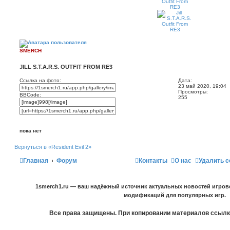
SMERCH
JILL S.T.A.R.S. OUTFIT FROM RE3
Ссылка на фото:
Дата:
23 май 2020, 19:04
Просмотры:
BBCode:
255
пока нет
Вернуться в «Resident Evil 2»
Главная
Форум
Контакты
О нас
Удалить c
1smerch1.ru — ваш надёжный источник актуальных новостей игров
модификаций для популярных игр.
Все права защищены. При копировании материалов ссылка