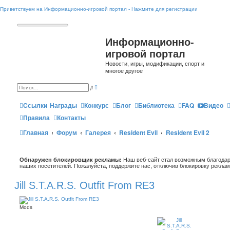
Приветствуем на Информационно-игровой портал - Нажмите для регистрации
Информационно-
игровой портал
Новости, игры, модификации, спорт и
многое другое
Р
П
а
о
с
и
ш
Ссылки
Награды
Конкурс
Блог
Библиотека
FAQ
Видео
с
и
к
р
Правила
Контакты
е
н
Главная
Форум
Галерея
Resident Evil
Resident Evil 2
н
ы
й
п
о
Обнаружен блокировщик рекламы:
и
Наш веб-сайт стал возможным благодар
с
наших посетителей. Пожалуйста, поддержите нас, отключив блокировку реклам
к
Jill S.T.A.R.S. Outfit From RE3
Mods