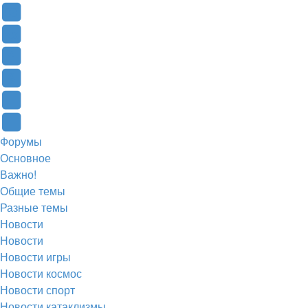
YouTube
(Откроется
В
в
Контакте
Facebook
новой
(Откроется
(Откроется
Одноклассники
вкладке)
в
в
(Откроется
Twitter
новой
новой
в
(Откроется
Telegram
Форумы
вкладке)
вкладке)
новой
в
(Откроется
Основное
вкладке)
новой
в
Важно!
вкладке)
новой
Общие темы
Разные темы
вкладке)
Новости
Новости
Новости игры
Новости космос
Новости спорт
Новости катаклизмы