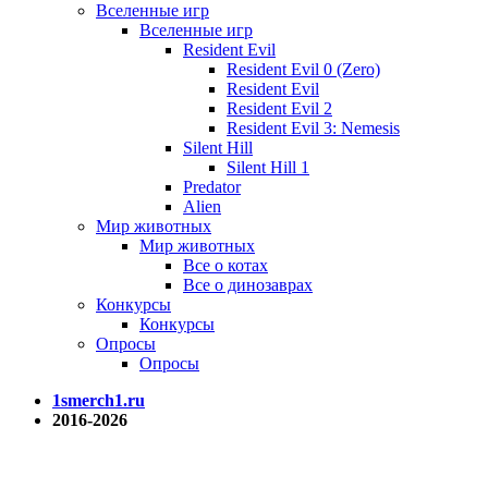
Вселенные игр
Вселенные игр
Resident Evil
Resident Evil 0 (Zero)
Resident Evil
Resident Evil 2
Resident Evil 3: Nemesis
Silent Hill
Silent Hill 1
Predator
Alien
Мир животных
Мир животных
Все о котах
Все о динозаврах
Конкурсы
Конкурсы
Опросы
Опросы
1smerch1.ru
2016-2026