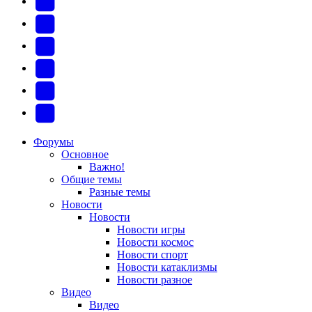
YouTube
(Откроется
В
в
Контакте
Facebook
новой
(Откроется
(Откроется
Одноклассники
вкладке)
в
в
(Откроется
Twitter
новой
новой
в
(Откроется
Telegram
вкладке)
вкладке)
новой
в
(Откроется
Форумы
Основное
вкладке)
новой
в
Важно!
вкладке)
новой
Общие темы
Разные темы
вкладке)
Новости
Новости
Новости игры
Новости космос
Новости спорт
Новости катаклизмы
Новости разное
Видео
Видео