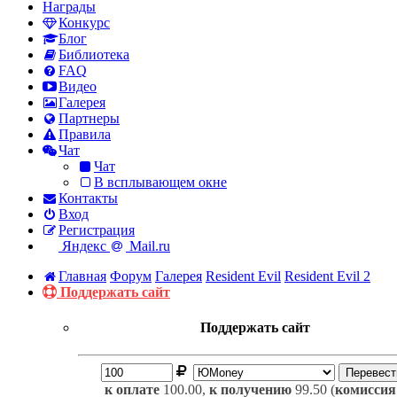
Награды
Конкурс
Блог
Библиотека
FAQ
Видео
Галерея
Партнеры
Правила
Чат
Чат
В всплывающем окне
Контакты
Вход
Регистрация
Яндекс
Mail.ru
Главная
Форум
Галерея
Resident Evil
Resident Evil 2
Поддержать сайт
Поддержать сайт
к оплате
100.00,
к получению
99.50 (
комиссия