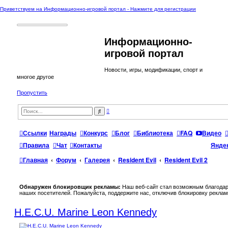
Приветствуем на Информационно-игровой портал - Нажмите для регистрации
Информационно-
игровой портал
Новости, игры, модификации, спорт и
многое другое
Пропустить
Р
П
а
о
с
и
ш
с
Ссылки
Награды
Конкурс
Блог
Библиотека
FAQ
Видео
и
к
р
е
Правила
Чат
Контакты
Янде
н
н
Главная
Форум
Галерея
Resident Evil
Resident Evil 2
ы
й
п
о
и
Обнаружен блокировщик рекламы:
Наш веб-сайт стал возможным благодар
с
наших посетителей. Пожалуйста, поддержите нас, отключив блокировку реклам
к
H.E.C.U. Marine Leon Kennedy