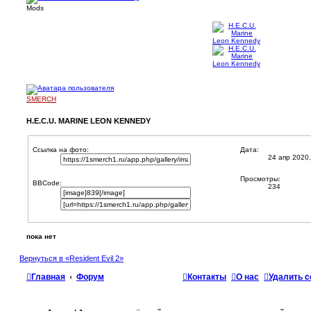
Mods
SMERCH
H.E.C.U. MARINE LEON KENNEDY
Ссылка на фото:
Дата:
24 апр 2020,
Просмотры:
BBCode:
234
пока нет
Вернуться в «Resident Evil 2»
Главная
Форум
Контакты
О нас
Удалить c