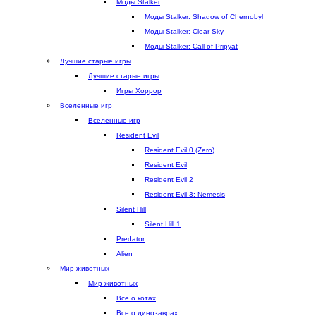
Моды Stalker
)
Моды Stalker: Shadow of Chernobyl
Моды Stalker: Clear Sky
Моды Stalker: Call of Pripyat
Лучшие старые игры
Лучшие старые игры
Игры Хоррор
Вселенные игр
Вселенные игр
Resident Evil
Resident Evil 0 (Zero)
Resident Evil
Resident Evil 2
Resident Evil 3: Nemesis
Silent Hill
Silent Hill 1
Predator
Alien
Мир животных
Мир животных
Все о котах
Все о динозаврах