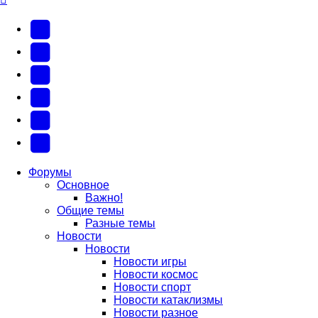
YouTube
(Откроется
В
в
Контакте
Facebook
новой
(Откроется
(Откроется
Одноклассники
вкладке)
в
в
(Откроется
Twitter
новой
новой
в
(Откроется
Telegram
вкладке)
вкладке)
новой
в
(Откроется
Форумы
Основное
вкладке)
новой
в
Важно!
вкладке)
новой
Общие темы
Разные темы
вкладке)
Новости
Новости
Новости игры
Новости космос
Новости спорт
Новости катаклизмы
Новости разное