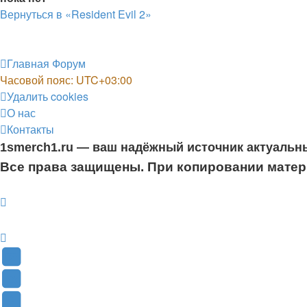
Вернуться в «Resident Evil 2»
Главная
Форум
Часовой пояс:
UTC+03:00
Удалить cookies
О нас
Контакты
1smerch1.ru — ваш надёжный источник актуальн
Все права защищены. При копировании матери
YouTube
(Откроется
В
в
Контакте
Facebook