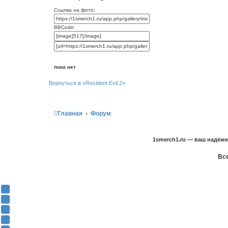
Ссылка на фото:
BBCode:
пока нет
Вернуться в «Resident Evil 2»
Главная
Форум
1smerch1.ru — ваш надёж
Все
Y
o
В
u
К
F
T
о
a
О