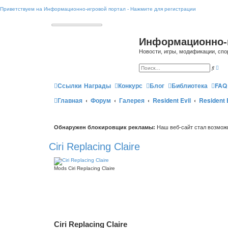
Приветствуем на Информационно-игровой портал - Нажмите для регистрации
Информационно-
Новости, игры, модификации, спо
Р
П
а
о
с
и
ш
Ссылки
Награды
Конкурс
Блог
Библиотека
FAQ
с
и
к
р
Главная
Форум
Галерея
Resident Evil
Resident E
е
н
н
ы
й
Обнаружен блокировщик рекламы:
Наш веб-сайт стал возможн
п
о
и
Ciri Replacing Claire
с
к
Mods Ciri Replacing Claire
Ciri Replacing Claire