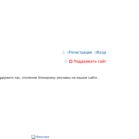
Регистрация
Вход
П
Поддержать сайт
о
и
держите нас, отключив блокировку рекламы на нашем сайте..
с
к