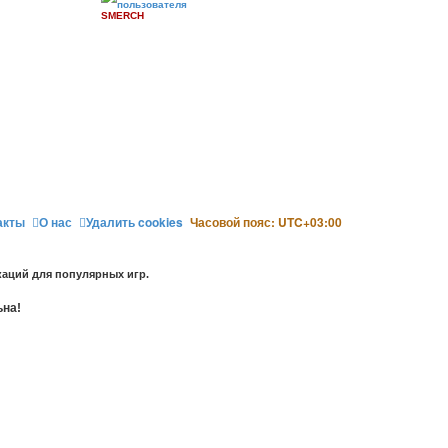
SMERCH
акты
О нас
Удалить cookies
Часовой пояс:
UTC+03:00
аций для популярных игр.
ьна!