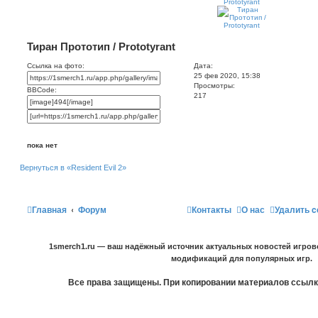
Тиран Прототип / Prototyrant
Ссылка на фото:
Дата:
25 фев 2020, 15:38
Просмотры:
BBCode:
217
пока нет
Вернуться в «Resident Evil 2»
Главная
Форум
Контакты
О нас
Удалить c
1smerch1.ru — ваш надёжный источник актуальных новостей игров
модификаций для популярных игр.
Все права защищены. При копировании материалов ссылка