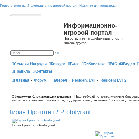
Приветствуем на Информационно-игровой портал - Нажмите для регистрации
Информационно-
игровой портал
Новости, игры, модификации, спорт и
многое другое
Р
П
а
о
с
и
ш
Ссылки
Награды
Конкурс
Блог
Библиотека
FAQ
Видео
с
и
к
р
Правила
Контакты
е
н
Главная
Форум
Галерея
Resident Evil
Resident Evil 2
н
ы
й
п
о
Обнаружен блокировщик рекламы:
и
Наш веб-сайт стал возможным благодар
с
наших посетителей. Пожалуйста, поддержите нас, отключив блокировку реклам
к
Тиран Прототип / Prototyrant
Тиран Прототип / Prototyrant