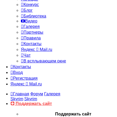
Конкурс
Блог
Библиотека
Видео
Галерея
Партнеры
Правила
Контакты
Яндекс
Mail.ru
Чат
В всплывающем окне
Контакты
Вход
Регистрация
Яндекс
Mail.ru
Главная
Форум
Галерея
Skyrim
Skyrim
Поддержать сайт
Поддержать сайт