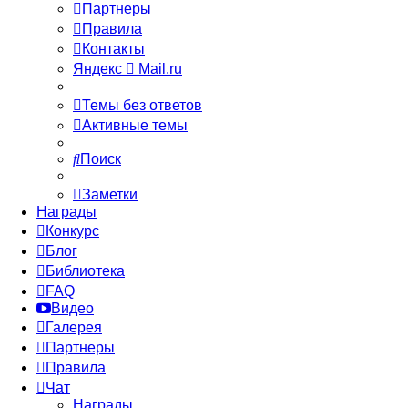
Партнеры
Правила
Контакты
Яндекс
Mail.ru
Темы без ответов
Активные темы
Поиск
Заметки
Награды
Конкурс
Блог
Библиотека
FAQ
Видео
Галерея
Партнеры
Правила
Чат
Награды