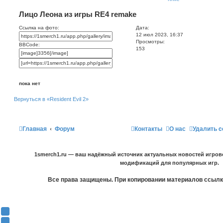
Лицо Леона из игры RE4 remake
Ссылка на фото:
Дата:
12 июл 2023, 16:37
Просмотры:
BBCode:
153
пока нет
Вернуться в «Resident Evil 2»
Главная
Форум
Контакты
О нас
Удалить c
1smerch1.ru — ваш надёжный источник актуальных новостей игров
модификаций для популярных игр.
Все права защищены. При копировании материалов ссылка
Y
o
В