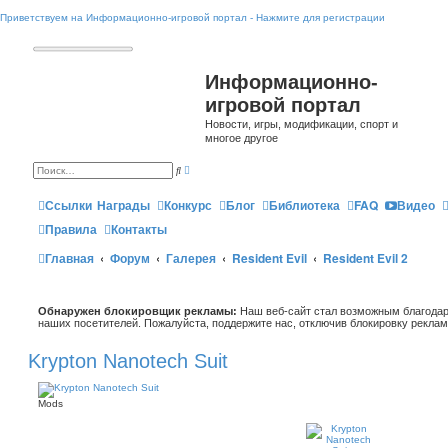
Приветствуем на Информационно-игровой портал - Нажмите для регистрации
Информационно-
игровой портал
Новости, игры, модификации, спорт и
многое другое
Р
П
а
о
с
и
ш
Ссылки
Награды
Конкурс
Блог
Библиотека
FAQ
Видео
с
и
к
р
Правила
Контакты
е
н
Главная
Форум
Галерея
Resident Evil
Resident Evil 2
н
ы
й
п
о
Обнаружен блокировщик рекламы:
и
Наш веб-сайт стал возможным благодар
с
наших посетителей. Пожалуйста, поддержите нас, отключив блокировку реклам
к
Krypton Nanotech Suit
Mods