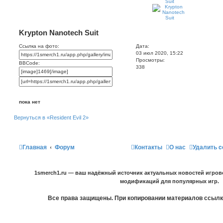
Krypton Nanotech Suit
Ссылка на фото:
Дата:
03 июл 2020, 15:22
Просмотры:
BBCode:
338
пока нет
Вернуться в «Resident Evil 2»
Главная
Форум
Контакты
О нас
Удалить c
1smerch1.ru — ваш надёжный источник актуальных новостей игров
модификаций для популярных игр.
Все права защищены. При копировании материалов ссылка