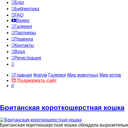
Блог
Библиотека
FAQ
Видео
Галерея
Партнеры
Правила
Контакты
Вход
Регистрация
Главная
Форум
Галерея
Мир животных
Мир котов
Поддержать сайт
Поиск
Британская короткошерстная кошка
Британская короткошерстная кошка обладала выразительн