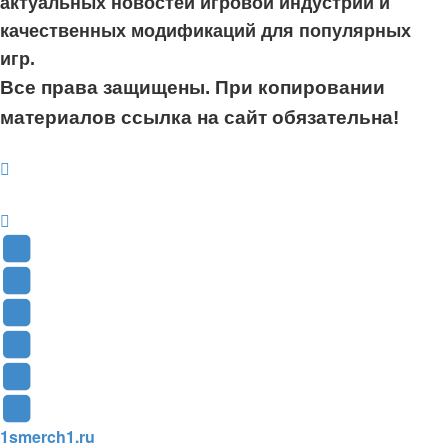
актуальных новостей игровой индустрии и
качественных модификаций для популярных
игр.
Все права защищены. При копировании
материалов ссылка на сайт обязательна!
YouTube
(Откроется
В
в
Контакте
Facebook
новой
(Откроется
(Откроется
Одноклассники
вкладке)
в
в
(Откроется
Twitter
новой
новой
в
(Откроется
Telegram
1smerch1.ru
вкладке)
вкладке)
новой
в
(Откроется