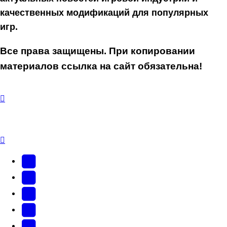
качественных модификаций для популярных
игр.
Все права защищены. При копировании
материалов ссылка на сайт обязательна!
YouTube
(Откроется
В
в
Контакте
Facebook
новой
(Откроется
(Откроется
Одноклассники
вкладке)
в
в
(Откроется
Twitter