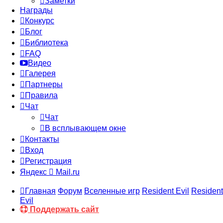
Заметки
Награды
Конкурс
Блог
Библиотека
FAQ
Видео
Галерея
Партнеры
Правила
Чат
Чат
В всплывающем окне
Контакты
Вход
Регистрация
Яндекс
Mail.ru
Главная
Форум
Вселенные игр
Resident Evil
Resident
Evil
Поддержать сайт