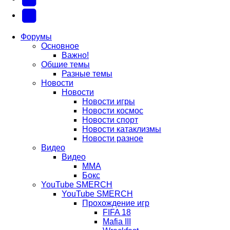
новой
новой
в
(Откроется
Telegram
вкладке)
вкладке)
новой
в
(Откроется
Форумы
Основное
вкладке)
новой
в
Важно!
вкладке)
новой
Общие темы
Разные темы
вкладке)
Новости
Новости
Новости игры
Новости космос
Новости спорт
Новости катаклизмы
Новости разное
Видео
Видео
ММА
Бокс
YouTube SMERCH
YouTube SMERCH
Прохождение игр
FIFA 18
Mafia III