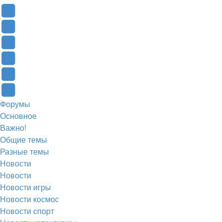
YouTube
(Откроется
В
в
Контакте
Facebook
новой
(Откроется
(Откроется
Одноклассники
вкладке)
в
в
(Откроется
Twitter
новой
новой
в
(Откроется
Telegram
Форумы
вкладке)
вкладке)
новой
в
(Откроется
Основное
вкладке)
новой
в
Важно!
вкладке)
новой
Общие темы
Разные темы
вкладке)
Новости
Новости
Новости игры
Новости космос
Новости спорт