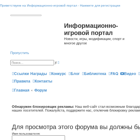
Приветствуем на Информационно-игровой портал - Нажмите для регистрации
Информационно-
игровой портал
Новости, игры, модификации, спорт и
многое другое
Пропустить
Р
П
а
о
с
и
ш
Ссылки
Награды
Конкурс
Блог
Библиотека
FAQ
Видео
с
и
к
р
Правила
Контакты
е
н
Главная
Форум
н
ы
й
п
о
и
Обнаружен блокировщик рекламы:
Наш веб-сайт стал возможным благодар
с
наших посетителей. Пожалуйста, поддержите нас, отключив блокировку реклам
к
Для просмотра этого форума вы должны бы
Имя пользователя: