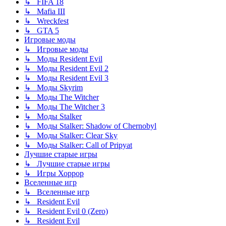
↳ FIFA 18
↳ Mafia III
↳ Wreckfest
↳ GTA 5
Игровые моды
↳ Игровые моды
↳ Моды Resident Evil
↳ Моды Resident Evil 2
↳ Моды Resident Evil 3
↳ Моды Skyrim
↳ Моды The Witcher
↳ Моды The Witcher 3
↳ Моды Stalker
↳ Моды Stalker: Shadow of Chernobyl
↳ Моды Stalker: Clear Sky
↳ Моды Stalker: Call of Pripyat
Лучшие старые игры
↳ Лучшие старые игры
↳ Игры Хоррор
Вселенные игр
↳ Вселенные игр
↳ Resident Evil
↳ Resident Evil 0 (Zero)
↳ Resident Evil