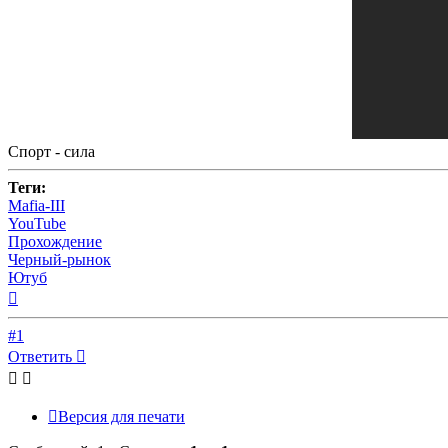
Спорт - сила
Теги:
Mafia-III
YouTube
Прохождение
Черный-рынок
Ютуб
Вернуться
к
началу
#1
Ответить
Версия для печати