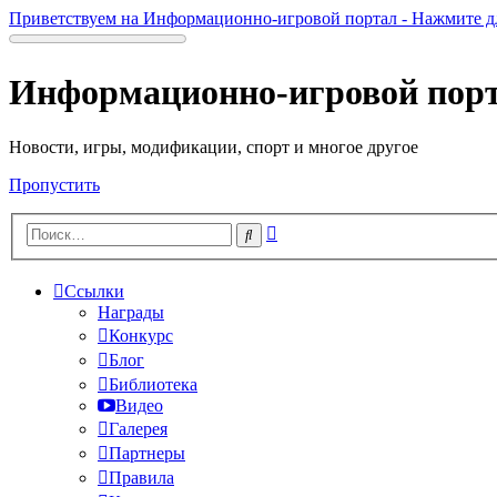
Приветствуем на Информационно-игровой портал - Нажмите д
Информационно-игровой пор
Новости, игры, модификации, спорт и многое другое
Пропустить
Расширенный
Поиск
поиск
Ссылки
Награды
Конкурс
Блог
Библиотека
Видео
Галерея
Партнеры
Правила