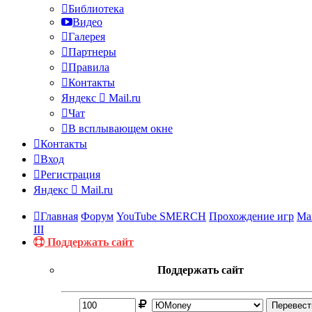
Библиотека
Видео
Галерея
Партнеры
Правила
Контакты
Яндекс
Mail.ru
Чат
В всплывающем окне
Контакты
Вход
Регистрация
Яндекс
Mail.ru
Главная
Форум
YouTube SMERCH
Прохождение игр
Ma
III
Поддержать сайт
Поддержать сайт