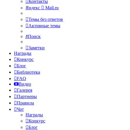
Контакты
Яндекс
Mail.ru
Темы без ответов
Активные темы
Поиск
Заметки
Награды
Конкурс
Блог
Библиотека
FAQ
Видео
Галерея
Партнеры
Правила
Чат
Награды
Конкурс
Блог