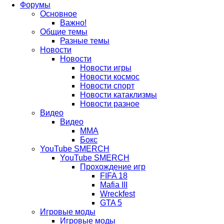
Форумы
Основное
вкладке)
новой
в
Важно!
вкладке)
новой
Общие темы
Разные темы
вкладке)
Новости
Новости
Новости игры
Новости космос
Новости спорт
Новости катаклизмы
Новости разное
Видео
Видео
ММА
Бокс
YouTube SMERCH
YouTube SMERCH
Прохождение игр
FIFA 18
Mafia III
Wreckfest
GTA 5
Игровые моды
Игровые моды