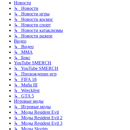
Новости
↳ Новости
↳ Новости игры
↳ Новости космос
↳ Новости спорт
↳ Новости катаклизмы
↳ Новости разное
Видео
↳ Видео
↳ ММА
↳ Бокс
YouTube SMERCH
↳ YouTube SMERCH
↳ Прохождение игр
↳ FIFA 18
↳ Mafia III
↳ Wreckfest
↳ GTA 5
Игровые моды
↳ Игровые моды
↳ Моды Resident Evil
↳ Моды Resident Evil 2
↳ Моды Resident Evil 3
↳ Моды Skyrim