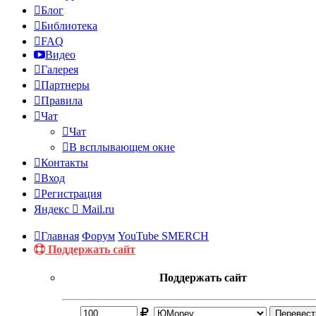
Блог
Библиотека
FAQ
Видео
Галерея
Партнеры
Правила
Чат
Чат
В всплывающем окне
Контакты
Вход
Регистрация
Яндекс
Mail.ru
Главная
Форум
YouTube SMERCH
Поддержать сайт
Поддержать сайт