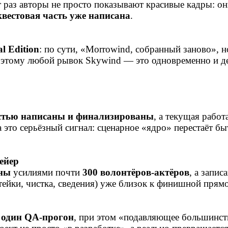
от раз авторы не просто показывают красивые кадры: 
квестовая часть уже написана
.
l Edition
: по сути, «Morrowind, собранный заново», н
Поэтому любой рывок Skywind — это одновременно и де
остью написаны и финализированы
, а текущая работ
а это серьёзный сигнал: сценарное «ядро» перестаёт б
ейер
аны
усилиями почти
300 волонтёров‑актёров
, а запи
ейки, чистка, сведения) уже близок к финишной прям
 один QA‑прогон
, при этом «подавляющее большинств