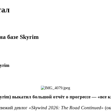
тал
на базе Skyrim
yrim
rim) выкатил большой отчёт о прогрессе — «все кв
свежий девлог
«Skywind 2026: The Road Continued»
(ок