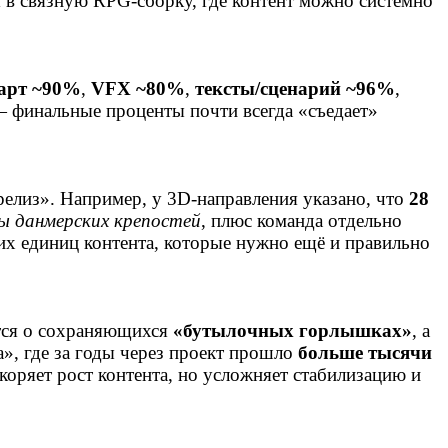
ся в связную RPG‑сборку, где контент можно системно
арт ~90%
,
VFX ~80%
,
тексты/сценарий ~96%
,
 — финальные проценты почти всегда «съедает»
 релиз». Например, у 3D‑направления указано, что
28
ы данмерских крепостей
, плюс команда отдельно
ких единиц контента, которые нужно ещё и правильно
ится о сохраняющихся
«бутылочных горлышках»
, а
», где за годы через проект прошло
больше тысячи
коряет рост контента, но усложняет стабилизацию и