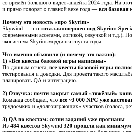
со времён большого видео‑апдейта 2024 года. На эт
и прямо говорят о главной вехе года —
вся базовая 
Почему это новость «про Skyrim»
Skywind — это
тотал‑конвершен под Skyrim: Specia
современными ассетами, логикой, озвучкой и т.д.). 
экосистема Skyrim‑моддинга спустя годы.
Что именно объявили (и почему это важно):
1) «Все квесты базовой игры написаны»
По данным отчёта,
все квесты базовой игры полн
тестирования и доводки. Для проекта такого масштаб
планировать QA и интеграцию.
2) Озвучка: почти закрыт самый «тяжёлый» конв
Команда сообщает, что
все ~3 000 NPC уже кастов
трудоёмких и «долгоиграющих» участков (голоса, рет
3) QA по квестам: сотни заданий уже прогнаны
Из
484 квестов
Skywind
320 прошли как минимум