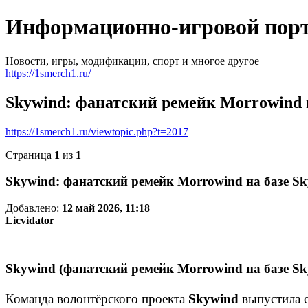
Информационно-игровой пор
Новости, игры, модификации, спорт и многое другое
https://1smerch1.ru/
Skywind: фанатский ремейк Morrowind 
https://1smerch1.ru/viewtopic.php?t=2017
Страница
1
из
1
Skywind: фанатский ремейк Morrowind на базе Sk
Добавлено:
12 май 2026, 11:18
Licvidator
Skywind (фанатский ремейк Morrowind на базе Sky
Команда волонтёрского проекта
Skywind
выпустила 