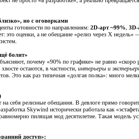
роект не просто «в разработке», а реально превращает
близко», но с оговорками
центы готовности по направлениям:
2D‑арт ~99%
,
3D‑
ет: это оценки, а не обещание «релиз через X недель»
систем.
ещё болит»
е объясняют, почему «90% по графике» не равно «скоро
 в хвосте остаются, в частности,
интерьеры и экстерьер
тов. Это как раз типичная «долгая полка»: много мел
)
т на себя релизные обещания. В девлоге прямо говор
зработка Skywind исторически работала как «эстафета
 равномерно пилящая мод десятилетие. Такая модель ус
«ранний доступ»: