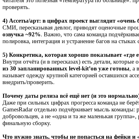
читателя это полезная «температура по больнице»: п
проверять.
4) Ассеты/арт: в цифрах проект выглядит «очень 
СМИ, пересказывая девлог, приводят оценочные про
озвучка ~92%
. Важно, что сама команда подчёркива
полировка, интеграция и устранение багов на стыках 
5) Конкретика, которая хорошо показывает «где 
Внутри отчёта (и в пересказах) есть детали, которы
из 30 запланированных level‑kit’ов уже готовы
, а
называет одежду крупной категорией оставшихся ассе
внедрить/проверить.
Почему даты релиза всё ещё нет (и это нормально
Даже при сильных цифрах прогресса команда не берё
GamesRadar отдельно подчёркивает мысль команды: ра
добровольцев, а не «одна и та же маленькая группа»,
финальную сборку.
Что нужно знать, чтобы не попасться на фейки и 