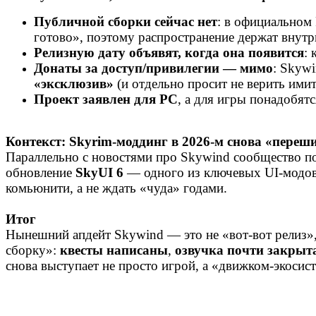
Публичной сборки сейчас нет
: в официальном 
готово», поэтому распространение держат внутр
Релизную дату объявят, когда она появится
:
Донаты за доступ/привилегии — мимо
: Skyw
«эксклюзив»
(и отдельно просит не верить ими
Проект заявлен для PC
, а для игры понадобят
Контекст: Skyrim‑моддинг в 2026‑м снова «переш
Параллельно с новостями про Skywind сообщество по
обновление
SkyUI 6
— одного из ключевых UI‑модо
комьюнити, а не ждать «чуда» годами.
Итог
Нынешний апдейт Skywind — это не «вот-вот релиз»,
сборку»:
квесты написаны
,
озвучка почти закрыт
снова выступает не просто игрой, а «движком‑экоси