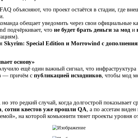
FAQ объясняют, что проект остаётся в стадии, где вн
и.
 команда обещает уведомить через свои официальные ка
ind подчёркивает, что
не будет брать деньги за мод
и
тациям).
ся
Skyrim: Special Edition и Morrowind с дополнени
ивает основу»
лучило ещё один важный сигнал, что инфраструктура 
в — причём с
публикацией исходников
, чтобы мод м
 но это редкий случай, когда долгострой показывает 
а
,
сотни квестов уже прошли QA
, а по ассетам виде
стемой», на которой комьюнити тянет проекты уровня 