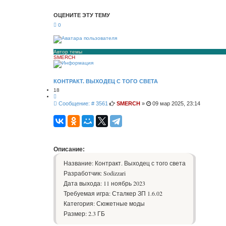
с
ш
к
и
ОЦЕНИТЕ ЭТУ ТЕМУ
р
е
0
н
н
ы
й
п
Автор темы
SMERCH
о
и
с
к
КОНТРАКТ. ВЫХОДЕЦ С ТОГО СВЕТА
18
Ц
и
С
Сообщение: # 3561
SMERCH
»
09 мар 2025, 23:14
т
о
а
о
т
а
б
щ
е
н
Описание:
и
е
Название: Контракт. Выходец с того света
Разработчик: Sodizzari
Дата выхода: 11 ноябрь 2023
Требуемая игра: Сталкер ЗП 1.6.02
Категория: Сюжетные моды
Размер: 2.3 ГБ