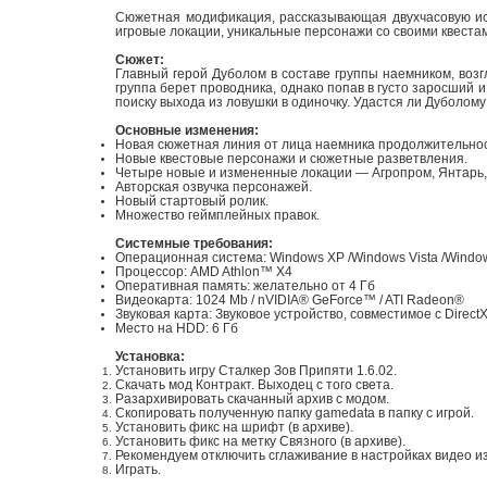
Сюжетная модификация, рассказывающая двухчасовую ист
игровые локации, уникальные персонажи со своими квеста
Сюжет:
Главный герой Дуболом в составе группы наемником, возг
группа берет проводника, однако попав в густо заросший 
поиску выхода из ловушки в одиночку. Удастся ли Дуболо
Основные изменения:
Новая сюжетная линия от лица наемника продолжительнос
Новые квестовые персонажи и сюжетные разветвления.
Четыре новые и измененные локации — Агропром, Янтарь,
Авторская озвучка персонажей.
Новый стартовый ролик.
Множество геймплейных правок.
Системные требования:
Операционная система: Windows XP /Windows Vista /Window
Процессор: AMD Athlon™ X4
Оперативная память: желательно от 4 Гб
Видеокарта: 1024 Mb / nVIDIA® GeForce™ / ATI Radeon®
Звуковая карта: Звуковое устройство, совместимое с Direct
Место на HDD: 6 Гб
Установка:
Установить игру Сталкер Зов Припяти 1.6.02.
Скачать мод Контракт. Выходец с того света.
Разархивировать скачанный архив с модом.
Скопировать полученную папку gamedata в папку с игрой.
Установить фикс на шрифт (в архиве).
Установить фикс на метку Связного (в архиве).
Рекомендуем отключить сглаживание в настройках видео и
Играть.