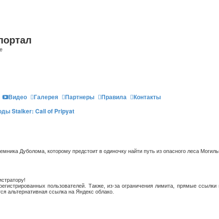
портал
е
Видео
Галерея
Партнеры
Правила
Контакты
ды Stalker: Call of Pripyat
ника Дуболома, которому предстоит в одиночку найти путь из опасного леса Могиль
истратору!
егистрированных пользователей. Также, из-за ограничения лимита, прямые ссылки 
ся альтернативная ссылка на Яндекс облако.