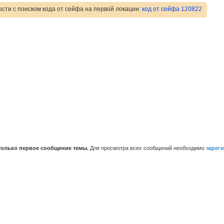
ости с поиском кода от сейфа на первой локации:
код от сейфа 120822
только первое сообщение темы.
Для просмотра всех сообщений необходимо
зарег