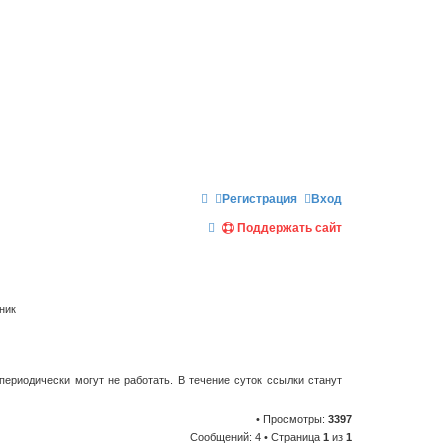
Регистрация
Вход
П
Поддержать сайт
о
и
с
ник
к
периодически могут не работать. В течение суток ссылки станут
• Просмотры:
3397
Сообщений: 4 • Страница
1
из
1