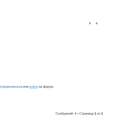
6
6
истрироваться
или
войти
на форум.
Сообщений: 4 • Страница
1
из
1