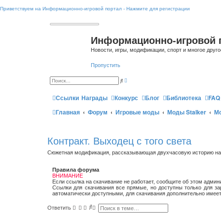
Приветствуем на Информационно-игровой портал - Нажмите для регистрации
Информационно-игровой 
Новости, игры, модификации, спорт и многое друго
Пропустить
Р
П
а
о
с
и
ш
Ссылки
Награды
Конкурс
Блог
Библиотека
FAQ
с
и
к
р
Главная
Форум
Игровые моды
Моды Stalker
Мо
е
н
н
ы
й
Контракт. Выходец с того света
п
о
и
Сюжетная модификация, рассказывающая двухчасовую историю наем
с
к
Правила форума
ВНИМАНИЕ
Если ссылка на скачивание не работает, сообщите об этом админ
Ссылки для скачивания все прямые, но доступны только для зар
автоматически доступными, для скачивания дополнительно имеет
П
Р
Ответить
о
а
и
с