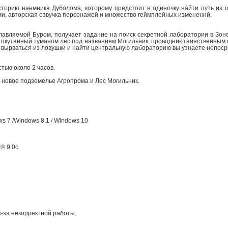
орию наемника Дуболома, которому предстоит в одиночку найти путь из о
ми, авторская озвучка персонажей и множество геймплейных изменений.
лавляемой Буром, получает задание на поиск секретной лаборатории в Зон
и окутанный туманом лес под названием Могильник, проводник таинственным 
му вырваться из ловушки и найти центральную лабораторию вы узнаете непос
тью около 2 часов.
 новое подземелье Агропрома и Лес Могильник.
s 7 /Windows 8.1 / Windows 10
X® 9.0с
з-за некорректной работы.