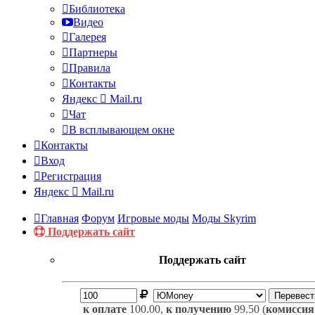
Библиотека
Видео
Галерея
Партнеры
Правила
Контакты
Яндекс
Mail.ru
Чат
В всплывающем окне
Контакты
Вход
Регистрация
Яндекс
Mail.ru
Главная
Форум
Игровые моды
Моды Skyrim
Поддержать сайт
Поддержать сайт
к оплате
100.00,
к получению
99.50 (
комиссия