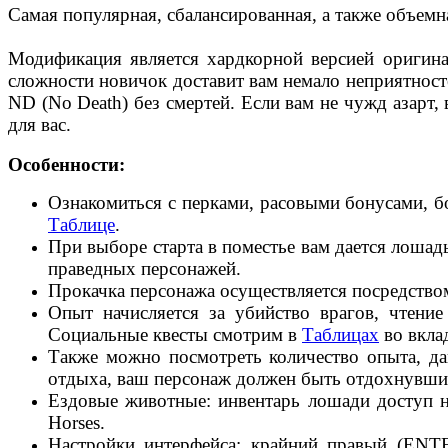
Самая популярная, сбалансированная, а также объемн
Модификация является хардкорной версией оригина
сложности новичок доставит вам немало неприятносте
ND (No Death) без смертей. Если вам не чужд азарт,
для вас.
Особенности:
Ознакомиться с перками, расовыми бонусами, б
Таблице
.
При выборе старта в поместье вам дается лошад
праведных персонажей.
Прокачка персонажа осуществляется посредство
Опыт начисляется за убийство врагов, чтени
Социальные квесты смотрим в
Таблицах
во вкла
Также можно посмотреть количество опыта, да
отдыха, ваш персонаж должен быть отдохнувшим
Ездовые животные: инвентарь лошади доступ на
Horses.
Настройки интерфейса: крайний правый (ENTER