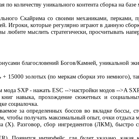
ая по количеству уникального контента сборка на баз
льного Скайрима со своими механиками, перками, 
й. Игроки, которые регулярно играют в данную сборк
 вы любите мыслить стратегически, просчитывать напер
онусами благословений Богов/Камней, уникальной эки
ь + 15000 золотых (по меркам сборки это немного), та
м мода SXP - нажать ESC -->настройки модов -->A SX
е книг навыка, прохождение сюжетных и социальных
дке социалочка.
ваемое за определенных боссов во вкладке боссы, с
, чтобы получать максимальный опыт, очки отдыха м
 (X). Разговор, сбор ингредиентов (ЛКМ), быстро с
). Появится интерфейс, где будет указано, какая к