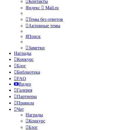
Контакты
Яндекс
Mail.ru
Темы без ответов
Активные темы
Поиск
Заметки
Награды
Конкурс
Блог
Библиотека
FAQ
Видео
Галерея
Партнеры
Правила
Чат
Награды
Конкурс
Блог