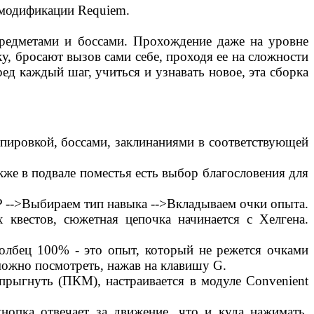
е модификации Requiem.
предметами и боссами. Прохождение даже на уровне
у, бросают вызов сами себе, проходя ее на сложности
ед каждый шаг, учиться и узнавать новое, эта сборка
пировкой, боссами, заклинаниями в соответствующей
кже в подвале поместья есть выбор благословения для
P -->Выбираем тип навыка -->Вкладываем очки опыта.
 квестов, сюжетная цепочка начинается с Хелгена.
толбец 100% - это опыт, который не режется очками
ожно посмотреть, нажав на клавишу G.
прыгнуть (ПКМ), настраивается в модуле Convenient
нопка отвечает за движение, что и куда нажимать,