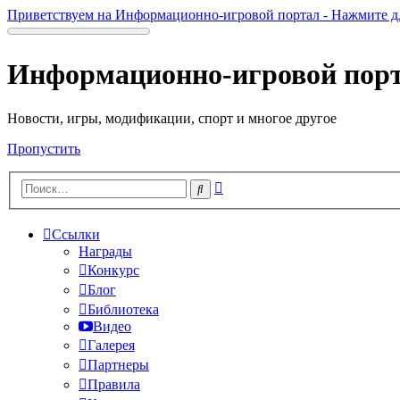
Приветствуем на Информационно-игровой портал - Нажмите д
Информационно-игровой пор
Новости, игры, модификации, спорт и многое другое
Пропустить
Расширенный
Поиск
поиск
Ссылки
Награды
Конкурс
Блог
Библиотека
Видео
Галерея
Партнеры
Правила