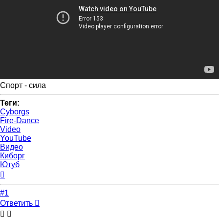
Спорт - сила
Теги:
Cyborgs
Fire-Dance
Video
YouTube
Видео
Киборг
Ютуб
Вернуться
к
началу
#1
Ответить