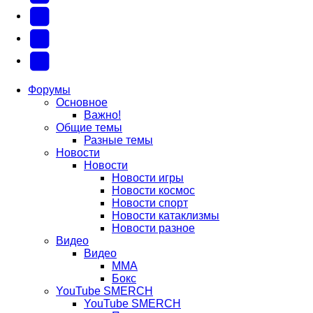
новой
(Откроется
(Откроется
Одноклассники
вкладке)
в
в
(Откроется
Twitter
новой
новой
в
(Откроется
Telegram
вкладке)
вкладке)
новой
в
(Откроется
Форумы
Основное
вкладке)
новой
в
Важно!
вкладке)
новой
Общие темы
Разные темы
вкладке)
Новости
Новости
Новости игры
Новости космос
Новости спорт
Новости катаклизмы
Новости разное
Видео
Видео
ММА
Бокс
YouTube SMERCH
YouTube SMERCH