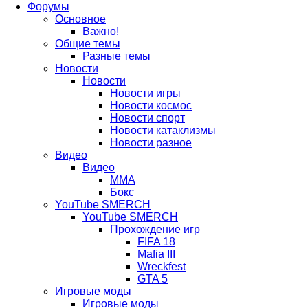
Форумы
Основное
вкладке)
новой
в
Важно!
вкладке)
новой
Общие темы
Разные темы
вкладке)
Новости
Новости
Новости игры
Новости космос
Новости спорт
Новости катаклизмы
Новости разное
Видео
Видео
ММА
Бокс
YouTube SMERCH
YouTube SMERCH
Прохождение игр
FIFA 18
Mafia III
Wreckfest
GTA 5
Игровые моды
Игровые моды