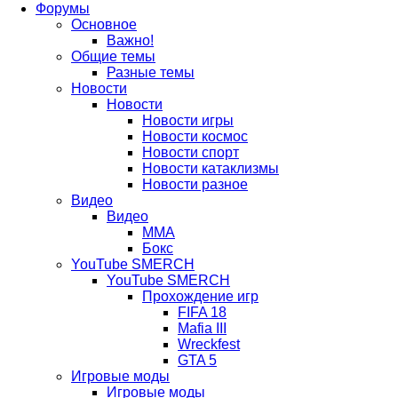
Форумы
Основное
вкладке)
новой
в
Важно!
вкладке)
новой
Общие темы
Разные темы
вкладке)
Новости
Новости
Новости игры
Новости космос
Новости спорт
Новости катаклизмы
Новости разное
Видео
Видео
ММА
Бокс
YouTube SMERCH
YouTube SMERCH
Прохождение игр
FIFA 18
Mafia III
Wreckfest
GTA 5
Игровые моды
Игровые моды